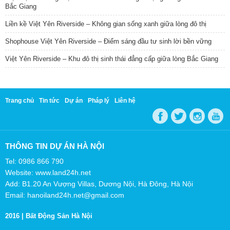
Bắc Giang
Liền kề Việt Yên Riverside – Không gian sống xanh giữa lòng đô thị
Shophouse Việt Yên Riverside – Điểm sáng đầu tư sinh lời bền vững
Việt Yên Riverside – Khu đô thị sinh thái đẳng cấp giữa lòng Bắc Giang
Trang chủ
Tin tức
Dự án
Pháp lý
Liên hệ
THÔNG TIN DỰ ÁN HÀ NỘI
Tel: 0986 866 790
Website: www.land24h.net
Add: B1.20 An Vượng Villas, Dương Nội, Hà Đông, Hà Nội
Email: hanoiland24h.net@gmail.com
2016 |
Bất Động Sản Hà Nội