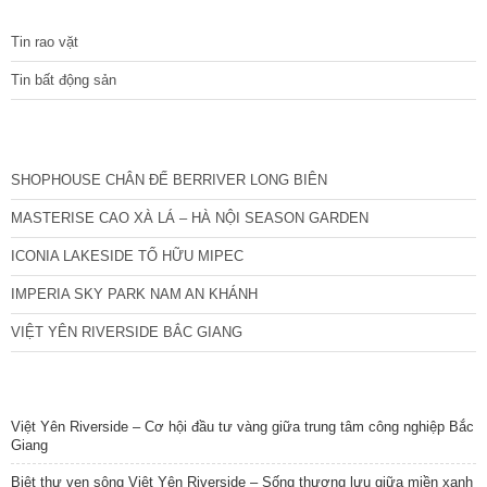
TIN TỨC
Tin rao vặt
Tin bất động sản
CÁC DỰ ÁN MỚI NHẤT
SHOPHOUSE CHÂN ĐẾ BERRIVER LONG BIÊN
MASTERISE CAO XÀ LÁ – HÀ NỘI SEASON GARDEN
ICONIA LAKESIDE TỐ HỮU MIPEC
IMPERIA SKY PARK NAM AN KHÁNH
VIỆT YÊN RIVERSIDE BẮC GIANG
TIN NỔI BẬT
Việt Yên Riverside – Cơ hội đầu tư vàng giữa trung tâm công nghiệp Bắc
Giang
Biệt thự ven sông Việt Yên Riverside – Sống thượng lưu giữa miền xanh