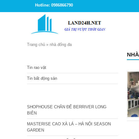
Hotline: 0986866790
Trang chủ
»
nhà đống đa
NHÀ
TIN TỨC
Tin rao vặt
Tin bất động sản
CÁC DỰ ÁN MỚI NHẤT
SHOPHOUSE CHÂN ĐẾ BERRIVER LONG
BIÊN
MASTERISE CAO XÀ LÁ – HÀ NỘI SEASON
GARDEN