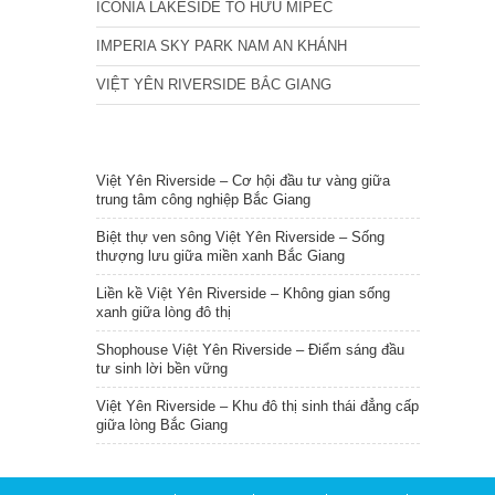
ICONIA LAKESIDE TỐ HỮU MIPEC
IMPERIA SKY PARK NAM AN KHÁNH
VIỆT YÊN RIVERSIDE BẮC GIANG
TIN NỔI BẬT
Việt Yên Riverside – Cơ hội đầu tư vàng giữa
trung tâm công nghiệp Bắc Giang
Biệt thự ven sông Việt Yên Riverside – Sống
thượng lưu giữa miền xanh Bắc Giang
Liền kề Việt Yên Riverside – Không gian sống
xanh giữa lòng đô thị
Shophouse Việt Yên Riverside – Điểm sáng đầu
tư sinh lời bền vững
Việt Yên Riverside – Khu đô thị sinh thái đẳng cấp
giữa lòng Bắc Giang