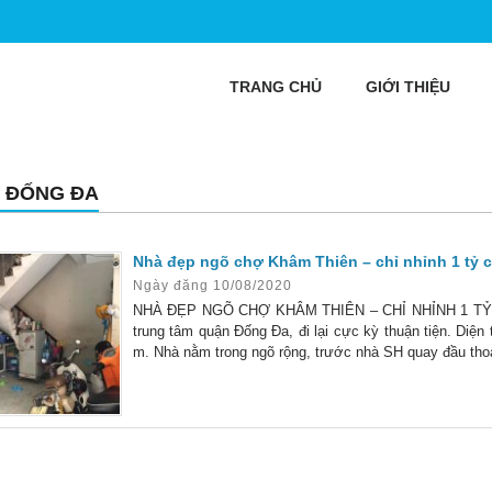
TRANG CHỦ
GIỚI THIỆU
 ĐỐNG ĐA
Nhà đẹp ngõ chợ Khâm Thiên – chỉ nhỉnh 1 tỷ 
Ngày đăng 10/08/2020
NHÀ ĐẸP NGÕ CHỢ KHÂM THIÊN – CHỈ NHỈNH 1 TỶ
trung tâm quận Đống Đa, đi lại cực kỳ thuận tiện. Diện
m. Nhà nằm trong ngõ rộng, trước nhà SH quay đầu thoả
kế mỗi tầng 1 phòng, tổng 2 ngủ, 1 vệ sinh, phòng khách