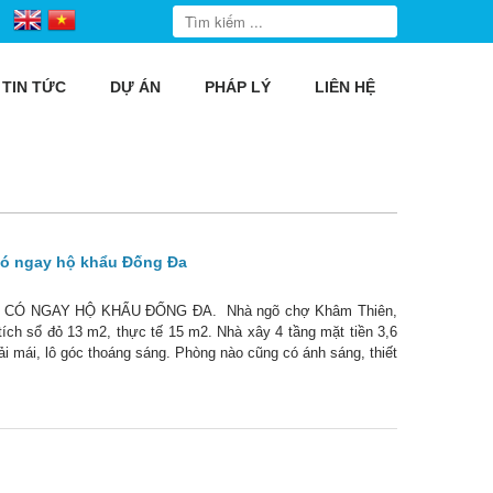
TIN TỨC
DỰ ÁN
PHÁP LÝ
LIÊN HỆ
có ngay hộ khẩu Đống Đa
 CÓ NGAY HỘ KHẨU ĐỐNG ĐA. Nhà ngõ chợ Khâm Thiên,
 tích sổ đỏ 13 m2, thực tế 15 m2. Nhà xây 4 tầng mặt tiền 3,6
i mái, lô góc thoáng sáng. Phòng nào cũng có ánh sáng, thiết
, bếp tầng 1.