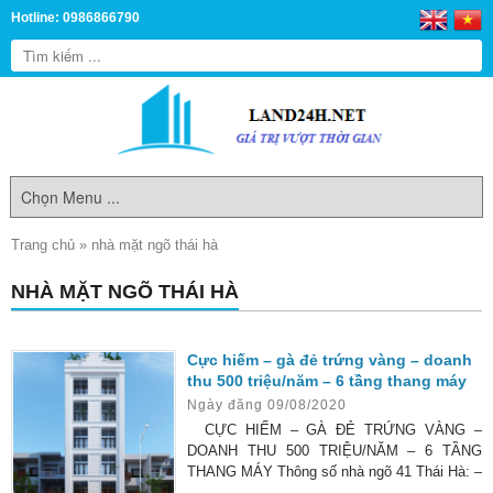
Hotline: 0986866790
Trang chủ
»
nhà mặt ngõ thái hà
NHÀ MẶT NGÕ THÁI HÀ
Cực hiếm – gà đẻ trứng vàng – doanh
thu 500 triệu/năm – 6 tầng thang máy
Ngày đăng 09/08/2020
CỰC HIẾM – GÀ ĐẺ TRỨNG VÀNG –
DOANH THU 500 TRIỆU/NĂM – 6 TẦNG
THANG MÁY Thông số nhà ngõ 41 Thái Hà: –
Diện tích sổ đỏ: 67 m2 – Số tầng: 6 tầng ( 12