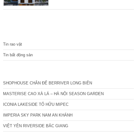
phòng khép kín) – Mặt tiền: 7 m Nhà thuộc
dạng hiếm có bán khu vực Thái Hà, ngõ rộng
3 gác đỗ cửa, xây dựng năm 2018 theo loại
hình chung cư mini gồm 12 phòng khép kín,
có thang máy, doanh thu 45 triệu/tháng. Nội
TIN TỨC
thất hiện đại điều
Tin rao vặt
Tin bất động sản
CÁC DỰ ÁN MỚI NHẤT
SHOPHOUSE CHÂN ĐẾ BERRIVER LONG BIÊN
MASTERISE CAO XÀ LÁ – HÀ NỘI SEASON GARDEN
ICONIA LAKESIDE TỐ HỮU MIPEC
IMPERIA SKY PARK NAM AN KHÁNH
VIỆT YÊN RIVERSIDE BẮC GIANG