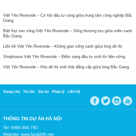
TIN NỔI BẬT
Việt Yên Riverside – Cơ hội đầu tư vàng giữa trung tâm công nghiệp Bắc
Giang
Biệt thự ven sông Việt Yên Riverside – Sống thượng lưu giữa miền xanh
Bắc Giang
Liền kề Việt Yên Riverside – Không gian sống xanh giữa lòng đô thị
Shophouse Việt Yên Riverside – Điểm sáng đầu tư sinh lời bền vững
Việt Yên Riverside – Khu đô thị sinh thái đẳng cấp giữa lòng Bắc Giang
Trang chủ
Tin tức
Dự án
Pháp lý
Liên hệ
THÔNG TIN DỰ ÁN HÀ NỘI
Tel: 0986 866 790
Website: www.land24h.net