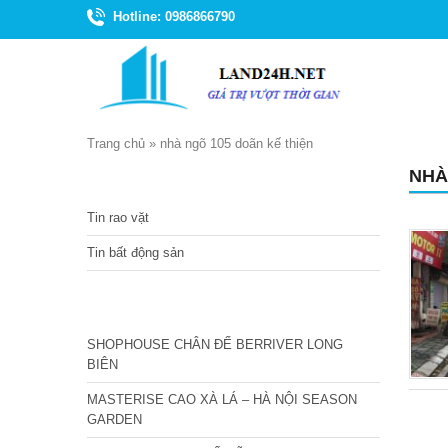
Hotline: 0986866790
Trang chủ
»
nhà ngõ 105 doãn kế thiện
NHÀ
TIN TỨC
Tin rao vặt
Tin bất động sản
CÁC DỰ ÁN MỚI NHẤT
SHOPHOUSE CHÂN ĐẾ BERRIVER LONG
BIÊN
MASTERISE CAO XÀ LÁ – HÀ NỘI SEASON
GARDEN