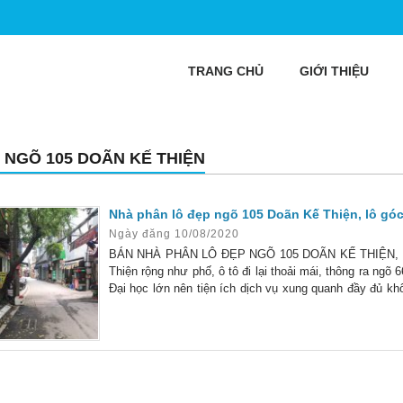
TRANG CHỦ
GIỚI THIỆU
 NGÕ 105 DOÃN KẾ THIỆN
Nhà phân lô đẹp ngõ 105 Doãn Kế Thiện, lô góc
Ngày đăng 10/08/2020
BÁN NHÀ PHÂN LÔ ĐẸP NGÕ 105 DOÃN KẾ THIỆN, 
Thiện rộng như phố, ô tô đi lại thoải mái, thông ra ngõ
Đại học lớn nên tiện ích dịch vụ xung quanh đầy đủ khô
mặt tiền 3.5 m thoáng rộng. Thiết kế 5 tầng chắc chắn