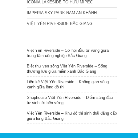
ICONIA LAKESIDE TỐ HỮU MIPEC
IMPERIA SKY PARK NAM AN KHÁNH
VIỆT YÊN RIVERSIDE BẮC GIANG
TIN NỔI BẬT
Việt Yên Riverside – Cơ hội đầu tư vàng giữa
trung tâm công nghiệp Bắc Giang
Biệt thự ven sông Việt Yên Riverside – Sống
thượng lưu giữa miền xanh Bắc Giang
Liền kề Việt Yên Riverside – Không gian sống
xanh giữa lòng đô thị
Shophouse Việt Yên Riverside – Điểm sáng đầu
tư sinh lời bền vững
Việt Yên Riverside – Khu đô thị sinh thái đẳng cấp
giữa lòng Bắc Giang