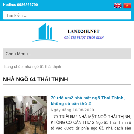
Hotline: 0986866790
Trang chủ
»
nhà ngõ 61 thái thịnh
NHÀ NGÕ 61 THÁI THỊNH
70 triệu/m2 nhà mặt ngõ Thái Thịnh,
không có căn thứ 2
Ngày đăng 10/08/2020
70 TRIỆU/M2 NHÀ MẶT NGÕ THÁI THỊNH,
KHÔNG CÓ CĂN THỨ 2 Ngõ 61 Thái Thịnh ô
tô vào được từ phía ngõ 63, nhà cách sân
chung của khu nơi ô tô đỗ chỉ khoảng 20m,