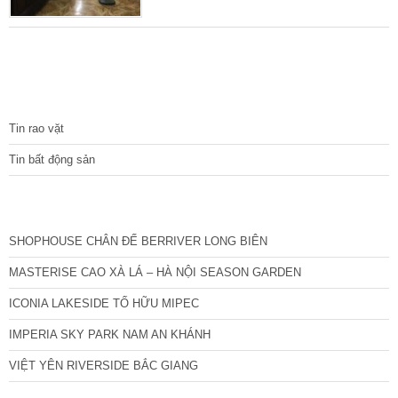
địa chỉ thuận tiện, có thể kinh doanh online, đi
lại dễ dàng. Nhà diện tích sổ đỏ 66m2, xây
dựng 41m2x4T khung cột chắc chắn, còn lại
để làm sân cổng sử dụng riêng cho 1 mình
nhà mình. Xây dựng khéo léo để ra 2 mặt
TIN TỨC
thoáng sáng mở cửa
Tin rao vặt
Tin bất động sản
CÁC DỰ ÁN MỚI NHẤT
SHOPHOUSE CHÂN ĐẾ BERRIVER LONG BIÊN
MASTERISE CAO XÀ LÁ – HÀ NỘI SEASON GARDEN
ICONIA LAKESIDE TỐ HỮU MIPEC
IMPERIA SKY PARK NAM AN KHÁNH
VIỆT YÊN RIVERSIDE BẮC GIANG