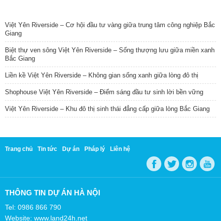
TIN NỔI BẬT
Việt Yên Riverside – Cơ hội đầu tư vàng giữa trung tâm công nghiệp Bắc
Giang
Biệt thự ven sông Việt Yên Riverside – Sống thượng lưu giữa miền xanh
Bắc Giang
Liền kề Việt Yên Riverside – Không gian sống xanh giữa lòng đô thị
Shophouse Việt Yên Riverside – Điểm sáng đầu tư sinh lời bền vững
Việt Yên Riverside – Khu đô thị sinh thái đẳng cấp giữa lòng Bắc Giang
Trang chủ
Tin tức
Dự án
Pháp lý
Liên hệ
THÔNG TIN DỰ ÁN HÀ NỘI
Tel: 0986 866 790
Website: www.land24h.net