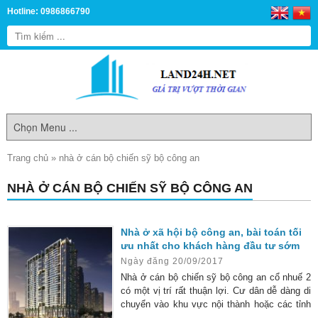
Hotline: 0986866790
Trang chủ
»
nhà ở cán bộ chiến sỹ bộ công an
NHÀ Ở CÁN BỘ CHIẾN SỸ BỘ CÔNG AN
Nhà ở xã hội bộ công an, bài toán tối
ưu nhất cho khách hàng đầu tư sớm
Ngày đăng 20/09/2017
Nhà ở cán bộ chiến sỹ bộ công an cổ nhuế 2
có một vị trí rất thuận lợi. Cư dân dễ dàng di
chuyển vào khu vực nội thành hoặc các tỉnh
lân cận. Đối với phần lớn các nhà đầu tư bất