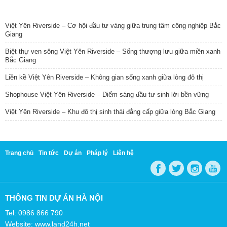
TIN NỔI BẬT
Việt Yên Riverside – Cơ hội đầu tư vàng giữa trung tâm công nghiệp Bắc
Giang
Biệt thự ven sông Việt Yên Riverside – Sống thượng lưu giữa miền xanh
Bắc Giang
Liền kề Việt Yên Riverside – Không gian sống xanh giữa lòng đô thị
Shophouse Việt Yên Riverside – Điểm sáng đầu tư sinh lời bền vững
Việt Yên Riverside – Khu đô thị sinh thái đẳng cấp giữa lòng Bắc Giang
Trang chủ
Tin tức
Dự án
Pháp lý
Liên hệ
THÔNG TIN DỰ ÁN HÀ NỘI
Tel: 0986 866 790
Website: www.land24h.net