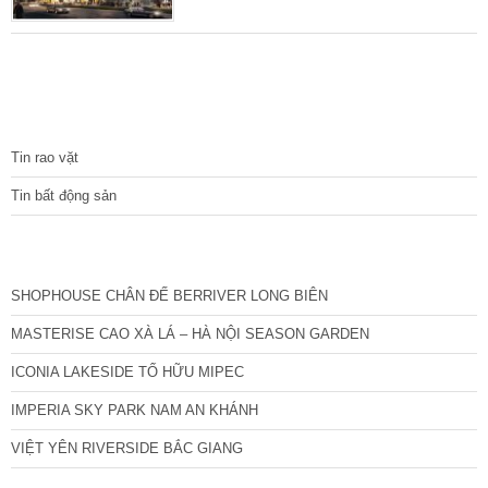
động sản chuyên nghiệp, chỉ cần “chọn mặt
gửi vàng”. Việc “xuống tiền” sẽ được ra quyết
định một cách nhanh chóng. Chính vì vậy mà
khi các dự án bất động sản của các chủ đầu
tư uy tín vừa chỉ mới “rò rỉ”. Giới đầu tư
TIN TỨC
Tin rao vặt
Tin bất động sản
CÁC DỰ ÁN MỚI NHẤT
SHOPHOUSE CHÂN ĐẾ BERRIVER LONG BIÊN
MASTERISE CAO XÀ LÁ – HÀ NỘI SEASON GARDEN
ICONIA LAKESIDE TỐ HỮU MIPEC
IMPERIA SKY PARK NAM AN KHÁNH
VIỆT YÊN RIVERSIDE BẮC GIANG