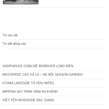
Nhà cách ô tô đỗ chỉ 5m. Nhà xây từ 2011,
chủ tự xây rất tâm huyết và chắc chắn. Diện
tích sổ đỏ 23 m2, thực tế 26 m2 mặt tiền 3,4
m. Thiết kế hợp lý mỗi tầng 1 phòng và vệ
sinh khép kín. Tổng 3 ngủ +
TIN TỨC
Tin rao vặt
Tin bất động sản
CÁC DỰ ÁN MỚI NHẤT
SHOPHOUSE CHÂN ĐẾ BERRIVER LONG BIÊN
MASTERISE CAO XÀ LÁ – HÀ NỘI SEASON GARDEN
ICONIA LAKESIDE TỐ HỮU MIPEC
IMPERIA SKY PARK NAM AN KHÁNH
VIỆT YÊN RIVERSIDE BẮC GIANG