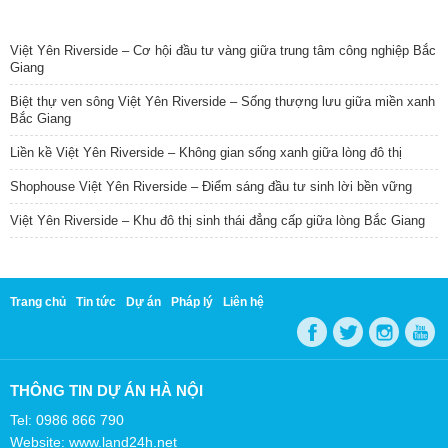
TIN NỔI BẬT
Việt Yên Riverside – Cơ hội đầu tư vàng giữa trung tâm công nghiệp Bắc
Giang
Biệt thự ven sông Việt Yên Riverside – Sống thượng lưu giữa miền xanh
Bắc Giang
Liền kề Việt Yên Riverside – Không gian sống xanh giữa lòng đô thị
Shophouse Việt Yên Riverside – Điểm sáng đầu tư sinh lời bền vững
Việt Yên Riverside – Khu đô thị sinh thái đẳng cấp giữa lòng Bắc Giang
Trang chủ
Tin tức
Dự án
Pháp lý
Liên hệ
THÔNG TIN DỰ ÁN HÀ NỘI
Tel: 0986 866 790
Website: www.land24h.net