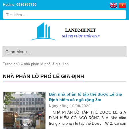
Hotline: 0986866790
Trang chủ
»
nhà phân lô phố lê gia định
NHÀ PHÂN LÔ PHỐ LÊ GIA ĐỊNH
Bán nhà phân lô tập thể dược Lê Gia
Định hiếm có ngõ rộng 3m
Ngày đăng 10/08/2020
NHÀ PHÂN LÔ TẬP THỂ DƯỢC LÊ GIA
ĐỊNH HIẾM CÓ NGÕ RỘNG 3 M Nhà nằm
trong khu phân lô tập thể Dược TW 2. Có sân
chung rộng, ô tô 7 chỗ dừng đỗ thoải mái.