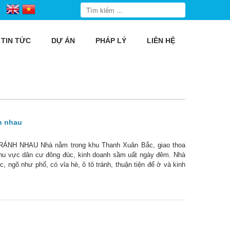
TIN TỨC
DỰ ÁN
PHÁP LÝ
LIÊN HỆ
h nhau
H NHAU Nhà nằm trong khu Thanh Xuân Bắc, giao thoa
hu vực dân cư đông đúc, kinh doanh sầm uất ngày đêm. Nhà
ngõ như phố, có vỉa hè, ô tô tránh, thuận tiện để ở và kinh
 sổ đỏ 58.4m2 thực tế gần 75 m2,