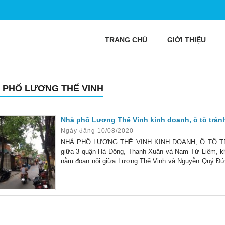
TRANG CHỦ
GIỚI THIỆU
 PHỐ LƯƠNG THẾ VINH
Nhà phố Lương Thế Vinh kinh doanh, ô tô trán
Ngày đăng 10/08/2020
NHÀ PHỐ LƯƠNG THẾ VINH KINH DOANH, Ô TÔ TRÁN
giữa 3 quận Hà Đông, Thanh Xuân và Nam Từ Liêm, k
nằm đoạn nối giữa Lương Thế Vinh và Nguyễn Quý Đức, 
doanh. Nhà xác định bán đất tặng nhà 3 tầng, diện tích