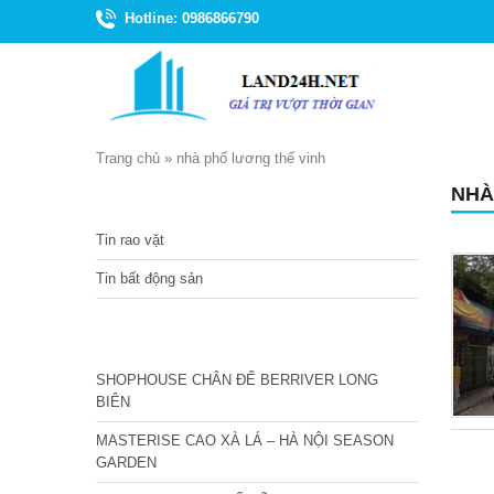
Hotline: 0986866790
Trang chủ
»
nhà phố lương thế vinh
NHÀ
TIN TỨC
Tin rao vặt
Tin bất động sản
CÁC DỰ ÁN MỚI NHẤT
SHOPHOUSE CHÂN ĐẾ BERRIVER LONG
BIÊN
MASTERISE CAO XÀ LÁ – HÀ NỘI SEASON
GARDEN