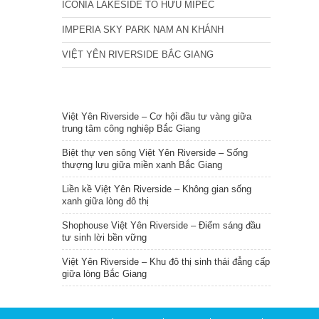
ICONIA LAKESIDE TỐ HỮU MIPEC
IMPERIA SKY PARK NAM AN KHÁNH
VIỆT YÊN RIVERSIDE BẮC GIANG
TIN NỔI BẬT
Việt Yên Riverside – Cơ hội đầu tư vàng giữa
trung tâm công nghiệp Bắc Giang
Biệt thự ven sông Việt Yên Riverside – Sống
thượng lưu giữa miền xanh Bắc Giang
Liền kề Việt Yên Riverside – Không gian sống
xanh giữa lòng đô thị
Shophouse Việt Yên Riverside – Điểm sáng đầu
tư sinh lời bền vững
Việt Yên Riverside – Khu đô thị sinh thái đẳng cấp
giữa lòng Bắc Giang