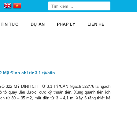
TIN TỨC
DỰ ÁN
PHÁP LÝ
LIÊN HỆ
 Mỹ Đình chỉ từ 3,1 tỷ/căn
22 MỸ ĐÌNH CHỈ TỪ 3,1 TỶ/CĂN Ngách 322/76 là ngách
o ô tô quay đầu được, cực kỳ thuận tiện. Xung quanh tiện ích
ích từ 30 – 35 m2, mặt tiền từ 3 – 4,1 m. Xây 5 tầng thiết kế