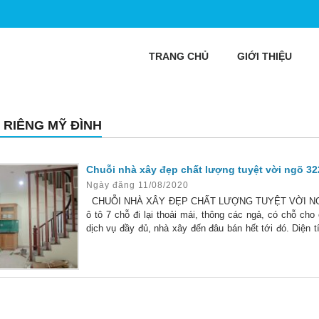
TRANG CHỦ
GIỚI THIỆU
 RIÊNG MỸ ĐÌNH
Chuỗi nhà xây đẹp chất lượng tuyệt vời ngõ 322
Ngày đăng 11/08/2020
CHUỖI NHÀ XÂY ĐẸP CHẤT LƯỢNG TUYỆT VỜI NGÕ 3
ô tô 7 chỗ đi lại thoải mái, thông các ngả, có chỗ ch
dịch vụ đầy đủ, nhà xây đến đâu bán hết tới đó. Diện t
hiện đại. Nhà mới nguyên bản. Nhà chủ xây 5 tầng