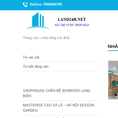
Hotline: 0986866790
Trang chủ
»
nhà riêng mỹ đình
NHÀ
TIN TỨC
Tin rao vặt
Tin bất động sản
CÁC DỰ ÁN MỚI NHẤT
SHOPHOUSE CHÂN ĐẾ BERRIVER LONG
BIÊN
MASTERISE CAO XÀ LÁ – HÀ NỘI SEASON
GARDEN