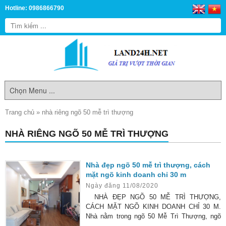
Hotline: 0986866790
Trang chủ
»
nhà riêng ngõ 50 mễ trì thượng
NHÀ RIÊNG NGÕ 50 MỄ TRÌ THƯỢNG
Nhà đẹp ngõ 50 mễ trì thượng, cách
mặt ngõ kinh doanh chỉ 30 m
Ngày đăng 11/08/2020
NHÀ ĐẸP NGÕ 50 MỄ TRÌ THƯỢNG,
CÁCH MẶT NGÕ KINH DOANH CHỈ 30 M.
Nhà nằm trong ngõ 50 Mễ Trì Thượng, ngõ
rộng 2 ô tô tránh nhau thoải mái, được xem