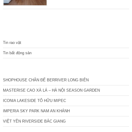
như trục chính của cả khu, đầy đủ tiện ích
dịch vụ xung quanh không khác gì phố. Nhà
nằm cách mặt ngõ 30m, ngõ thẳng nông và
rộng, đi từ 36 Miếu Đầm vào rất gần, thông
khắp ngả của khu vực. Diện tích sổ đỏ 52
TIN TỨC
m2, mặt tiền 4 m thoáng rộng.
Tin rao vặt
Tin bất động sản
CÁC DỰ ÁN MỚI NHẤT
SHOPHOUSE CHÂN ĐẾ BERRIVER LONG BIÊN
MASTERISE CAO XÀ LÁ – HÀ NỘI SEASON GARDEN
ICONIA LAKESIDE TỐ HỮU MIPEC
IMPERIA SKY PARK NAM AN KHÁNH
VIỆT YÊN RIVERSIDE BẮC GIANG