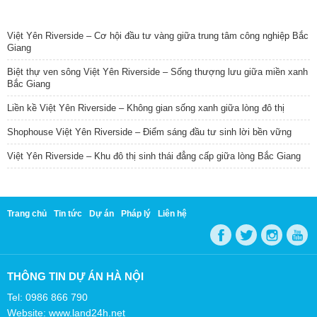
TIN NỔI BẬT
Việt Yên Riverside – Cơ hội đầu tư vàng giữa trung tâm công nghiệp Bắc
Giang
Biệt thự ven sông Việt Yên Riverside – Sống thượng lưu giữa miền xanh
Bắc Giang
Liền kề Việt Yên Riverside – Không gian sống xanh giữa lòng đô thị
Shophouse Việt Yên Riverside – Điểm sáng đầu tư sinh lời bền vững
Việt Yên Riverside – Khu đô thị sinh thái đẳng cấp giữa lòng Bắc Giang
Trang chủ
Tin tức
Dự án
Pháp lý
Liên hệ
THÔNG TIN DỰ ÁN HÀ NỘI
Tel: 0986 866 790
Website: www.land24h.net