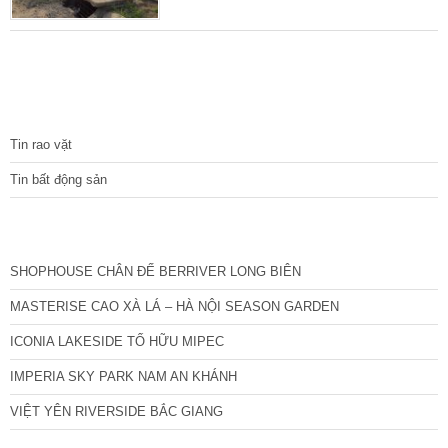
được ưa chuộng của các nhà đầu tư nhỏ, lẻ.
TIN TỨC
Tin rao vặt
Tin bất động sản
CÁC DỰ ÁN MỚI NHẤT
SHOPHOUSE CHÂN ĐẾ BERRIVER LONG BIÊN
MASTERISE CAO XÀ LÁ – HÀ NỘI SEASON GARDEN
ICONIA LAKESIDE TỐ HỮU MIPEC
IMPERIA SKY PARK NAM AN KHÁNH
VIỆT YÊN RIVERSIDE BẮC GIANG