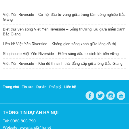
TIN NỔI BẬT
Việt Yên Riverside – Cơ hội đầu tư vàng giữa trung tâm công nghiệp Bắc
Giang
Biệt thự ven sông Việt Yên Riverside – Sống thượng lưu giữa miền xanh
Bắc Giang
Liền kề Việt Yên Riverside – Không gian sống xanh giữa lòng đô thị
Shophouse Việt Yên Riverside – Điểm sáng đầu tư sinh lời bền vững
Việt Yên Riverside – Khu đô thị sinh thái đẳng cấp giữa lòng Bắc Giang
Trang chủ
Tin tức
Dự án
Pháp lý
Liên hệ
THÔNG TIN DỰ ÁN HÀ NỘI
Tel: 0986 866 790
Website: www.land24h.net