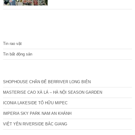
người mua có xu hướng tìm hàng ở những
dự án cũ nhưng cũng sớm thất vọng vì thị
trường này chưa có hiện tượng giảm giá, cắt
lỗ. 80% người tiêu dùng tại các đô thị lớn chỉ
có khả năng chi trả nhà ở thuộc phân khúc
TIN TỨC
bình dân, thế nhưng
Tin rao vặt
Tin bất động sản
CÁC DỰ ÁN MỚI NHẤT
SHOPHOUSE CHÂN ĐẾ BERRIVER LONG BIÊN
MASTERISE CAO XÀ LÁ – HÀ NỘI SEASON GARDEN
ICONIA LAKESIDE TỐ HỮU MIPEC
IMPERIA SKY PARK NAM AN KHÁNH
VIỆT YÊN RIVERSIDE BẮC GIANG