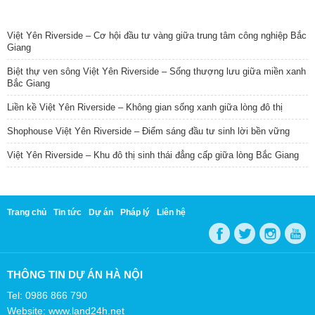
TIN NỔI BẬT
Việt Yên Riverside – Cơ hội đầu tư vàng giữa trung tâm công nghiệp Bắc
Giang
Biệt thự ven sông Việt Yên Riverside – Sống thượng lưu giữa miền xanh
Bắc Giang
Liền kề Việt Yên Riverside – Không gian sống xanh giữa lòng đô thị
Shophouse Việt Yên Riverside – Điểm sáng đầu tư sinh lời bền vững
Việt Yên Riverside – Khu đô thị sinh thái đẳng cấp giữa lòng Bắc Giang
Trang chủ
Tin tức
Dự án
Pháp lý
Liên hệ
THÔNG TIN DỰ ÁN HÀ NỘI
Tel: 0986 866 790
Website: www.land24h.net