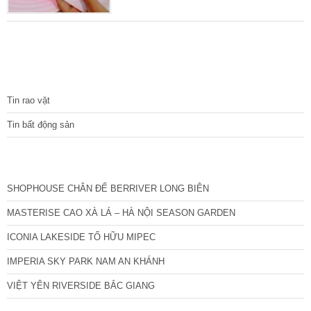
CMTND, căn cước công dân.
TIN TỨC
Tin rao vặt
Tin bất động sản
CÁC DỰ ÁN MỚI NHẤT
SHOPHOUSE CHÂN ĐẾ BERRIVER LONG BIÊN
MASTERISE CAO XÀ LÁ – HÀ NỘI SEASON GARDEN
ICONIA LAKESIDE TỐ HỮU MIPEC
IMPERIA SKY PARK NAM AN KHÁNH
VIỆT YÊN RIVERSIDE BẮC GIANG