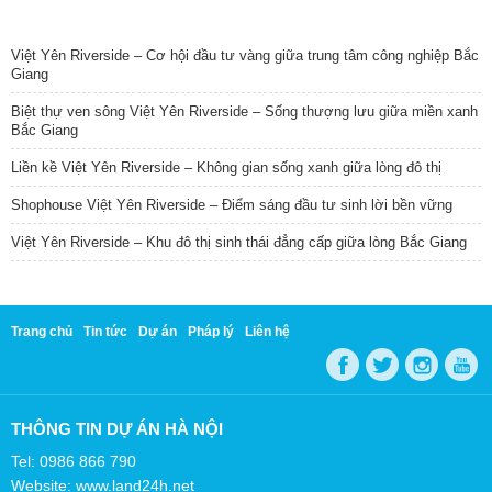
TIN NỔI BẬT
Việt Yên Riverside – Cơ hội đầu tư vàng giữa trung tâm công nghiệp Bắc
Giang
Biệt thự ven sông Việt Yên Riverside – Sống thượng lưu giữa miền xanh
Bắc Giang
Liền kề Việt Yên Riverside – Không gian sống xanh giữa lòng đô thị
Shophouse Việt Yên Riverside – Điểm sáng đầu tư sinh lời bền vững
Việt Yên Riverside – Khu đô thị sinh thái đẳng cấp giữa lòng Bắc Giang
Trang chủ
Tin tức
Dự án
Pháp lý
Liên hệ
THÔNG TIN DỰ ÁN HÀ NỘI
Tel: 0986 866 790
Website: www.land24h.net