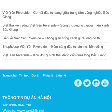
TIN NỔI BẬT
Việt Yên Riverside – Cơ hội đầu tư vàng giữa trung tâm công nghiệp Bắc
Giang
Biệt thự ven sông Việt Yên Riverside – Sống thượng lưu giữa miền xanh
Bắc Giang
Liền kề Việt Yên Riverside – Không gian sống xanh giữa lòng đô thị
Shophouse Việt Yên Riverside – Điểm sáng đầu tư sinh lời bền vững
Việt Yên Riverside – Khu đô thị sinh thái đẳng cấp giữa lòng Bắc Giang
Trang chủ
Tin tức
Dự án
Pháp lý
Liên hệ
THÔNG TIN DỰ ÁN HÀ NỘI
Tel: 0986 866 790
Website: www.land24h.net