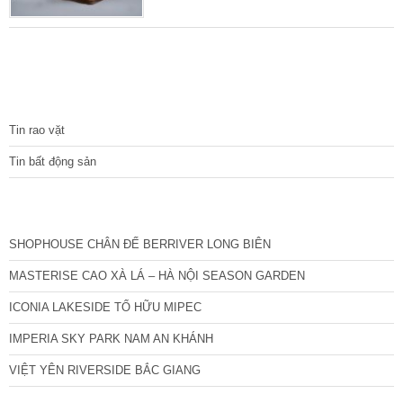
tìm hiểu các thông tin chính xác về điều kiện,
thủ tục cũng như chi phí tách sổ đỏ để chuẩn
bị thật tốt.
TIN TỨC
Tin rao vặt
Tin bất động sản
CÁC DỰ ÁN MỚI NHẤT
SHOPHOUSE CHÂN ĐẾ BERRIVER LONG BIÊN
MASTERISE CAO XÀ LÁ – HÀ NỘI SEASON GARDEN
ICONIA LAKESIDE TỐ HỮU MIPEC
IMPERIA SKY PARK NAM AN KHÁNH
VIỆT YÊN RIVERSIDE BẮC GIANG