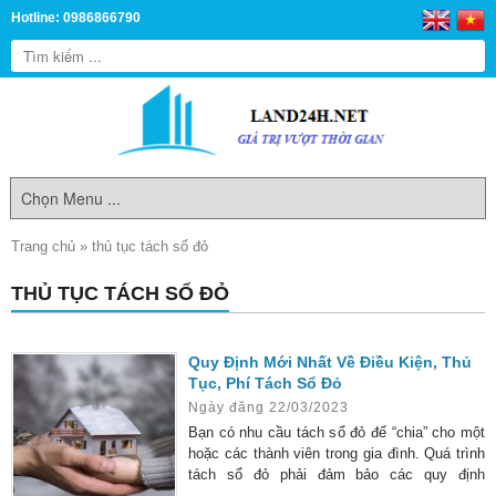
Hotline: 0986866790
Trang chủ
»
thủ tục tách sổ đỏ
THỦ TỤC TÁCH SỔ ĐỎ
Quy Định Mới Nhất Về Điều Kiện, Thủ
Tục, Phí Tách Sổ Đỏ
Ngày đăng 22/03/2023
Bạn có nhu cầu tách sổ đỏ để “chia” cho một
hoặc các thành viên trong gia đình. Quá trình
tách sổ đỏ phải đảm bảo các quy định
của Luật Đất Đai hiện hành, vì vậy bạn đang