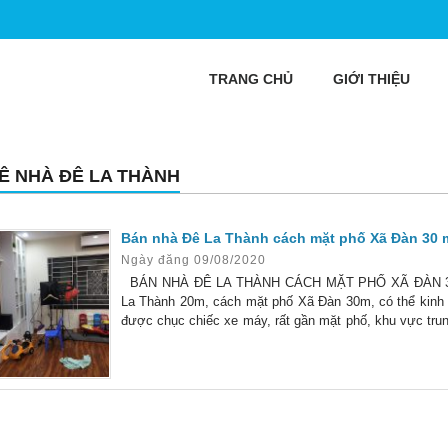
TRANG CHỦ
GIỚI THIỆU
Ê NHÀ ĐÊ LA THÀNH
Bán nhà Đê La Thành cách mặt phố Xã Đàn 30 m
Ngày đăng 09/08/2020
BÁN NHÀ ĐÊ LA THÀNH CÁCH MẶT PHỐ XÃ ĐÀN 30
La Thành 20m, cách mặt phố Xã Đàn 30m, có thể kinh d
được chục chiếc xe máy, rất gần mặt phố, khu vực trun
mới xây 2 năm nên còn rất mới, diện tích tầng 1 là 33m