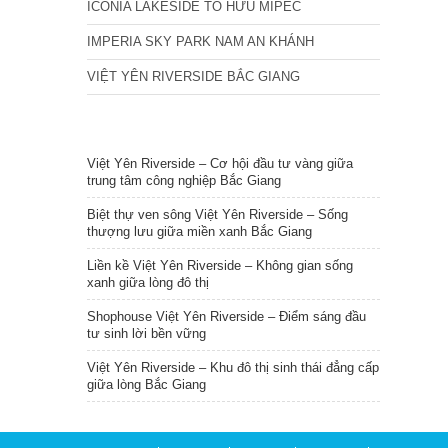
ICONIA LAKESIDE TỐ HỮU MIPEC
IMPERIA SKY PARK NAM AN KHÁNH
VIỆT YÊN RIVERSIDE BẮC GIANG
TIN NỔI BẬT
Việt Yên Riverside – Cơ hội đầu tư vàng giữa
trung tâm công nghiệp Bắc Giang
Biệt thự ven sông Việt Yên Riverside – Sống
thượng lưu giữa miền xanh Bắc Giang
Liền kề Việt Yên Riverside – Không gian sống
xanh giữa lòng đô thị
Shophouse Việt Yên Riverside – Điểm sáng đầu
tư sinh lời bền vững
Việt Yên Riverside – Khu đô thị sinh thái đẳng cấp
giữa lòng Bắc Giang