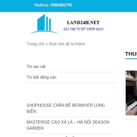
Hotline: 0986866790
Trang chủ
»
thuê nhà đê la thành
THU
TIN TỨC
Tin rao vặt
Tin bất động sản
CÁC DỰ ÁN MỚI NHẤT
SHOPHOUSE CHÂN ĐẾ BERRIVER LONG
BIÊN
MASTERISE CAO XÀ LÁ – HÀ NỘI SEASON
GARDEN