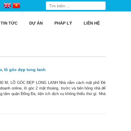
TIN TỨC
DỰ ÁN
PHÁP LÝ
LIÊN HỆ
, lô góc đẹp long lanh
 M, LÔ GÓC ĐẸP LONG LANH Nhà nằm cách mặt phố Đê
oanh online, lô góc 2 mặt thoáng, trước và bên hông nhà để
g tâm quận Đống Đa, tiện ích dịch vụ không thiếu thứ gì. Nhà
2, từ tầng