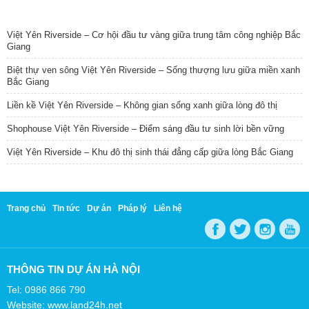
TIN NỔI BẬT
Việt Yên Riverside – Cơ hội đầu tư vàng giữa trung tâm công nghiệp Bắc
Giang
Biệt thự ven sông Việt Yên Riverside – Sống thượng lưu giữa miền xanh
Bắc Giang
Liền kề Việt Yên Riverside – Không gian sống xanh giữa lòng đô thị
Shophouse Việt Yên Riverside – Điểm sáng đầu tư sinh lời bền vững
Việt Yên Riverside – Khu đô thị sinh thái đẳng cấp giữa lòng Bắc Giang
Trang chủ
Tin tức
Dự án
Pháp lý
Liên hệ
THÔNG TIN DỰ ÁN HÀ NỘI
Tel: 0986 866 790
Website: www.land24h.net