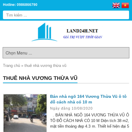
Hotline: 0986866790
Trang chủ
»
thuê nhà vương thừa vũ
THUÊ NHÀ VƯƠNG THỪA VŨ
Bán nhà ngõ 164 Vương Thừa Vũ ô tô
đỗ cách nhà có 10 m
Ngày đăng 10/08/2020
. BÁN NHÀ NGÕ 164 VƯƠNG THỪA VŨ Ô
TÔ ĐỖ CÁCH NHÀ CÓ 10 M Diện tích 38 m2,
mặt tiền thoáng đẹp 4.3 m. Thiết kế hiện đại 5
tầng. Nhà xây mới 2 căn cạnh nhau thiết kế