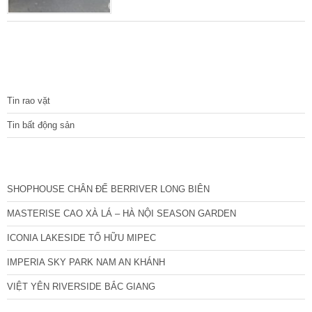
hiện đại + Tầng 1: Phòng khách + bếp + Tầng
2,3,4: Mỗi tầng 2 phòng + 1 WC. + Tầng 5:
Phòng thờ và sân phơi rộng thoáng Nhà đang
hoàn thiện, bàn giao tới tay khách hàng sẽ
đầy đủ trang thiết bị cơ bản, khách
TIN TỨC
Tin rao vặt
Tin bất động sản
CÁC DỰ ÁN MỚI NHẤT
SHOPHOUSE CHÂN ĐẾ BERRIVER LONG BIÊN
MASTERISE CAO XÀ LÁ – HÀ NỘI SEASON GARDEN
ICONIA LAKESIDE TỐ HỮU MIPEC
IMPERIA SKY PARK NAM AN KHÁNH
VIỆT YÊN RIVERSIDE BẮC GIANG