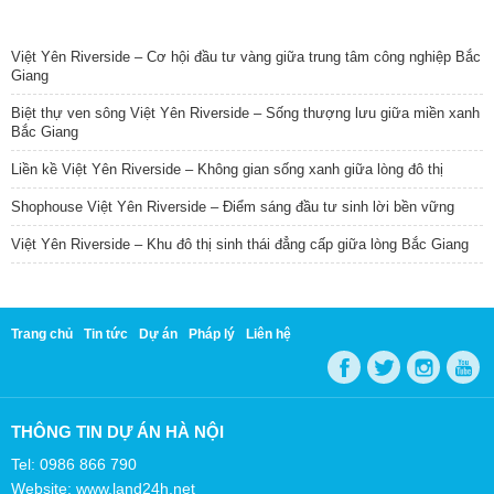
TIN NỔI BẬT
Việt Yên Riverside – Cơ hội đầu tư vàng giữa trung tâm công nghiệp Bắc
Giang
Biệt thự ven sông Việt Yên Riverside – Sống thượng lưu giữa miền xanh
Bắc Giang
Liền kề Việt Yên Riverside – Không gian sống xanh giữa lòng đô thị
Shophouse Việt Yên Riverside – Điểm sáng đầu tư sinh lời bền vững
Việt Yên Riverside – Khu đô thị sinh thái đẳng cấp giữa lòng Bắc Giang
Trang chủ
Tin tức
Dự án
Pháp lý
Liên hệ
THÔNG TIN DỰ ÁN HÀ NỘI
Tel: 0986 866 790
Website: www.land24h.net