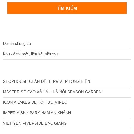
DỰ ÁN
Dự án chung cư
Khu đô thị mới, liền kề, biệt thự
CÁC DỰ ÁN MỚI NHẤT
SHOPHOUSE CHÂN ĐẾ BERRIVER LONG BIÊN
MASTERISE CAO XÀ LÁ – HÀ NỘI SEASON GARDEN
ICONIA LAKESIDE TỐ HỮU MIPEC
IMPERIA SKY PARK NAM AN KHÁNH
VIỆT YÊN RIVERSIDE BẮC GIANG