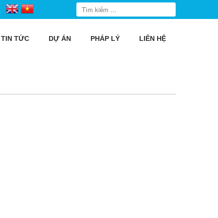
TIN TỨC
DỰ ÁN
PHÁP LÝ
LIÊN HỆ