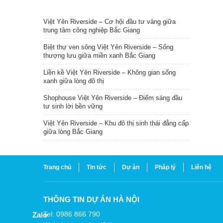
TIN NỔI BẬT
Việt Yên Riverside – Cơ hội đầu tư vàng giữa
trung tâm công nghiệp Bắc Giang
Biệt thự ven sông Việt Yên Riverside – Sống
thượng lưu giữa miền xanh Bắc Giang
Liền kề Việt Yên Riverside – Không gian sống
xanh giữa lòng đô thị
Shophouse Việt Yên Riverside – Điểm sáng đầu
tư sinh lời bền vững
Việt Yên Riverside – Khu đô thị sinh thái đẳng cấp
giữa lòng Bắc Giang
Trang chủ
Tin tức
Dự án
Pháp lý
Liên hệ
THÔNG TIN DỰ ÁN HÀ NỘI
Tel: 0986 866 790
Zalo