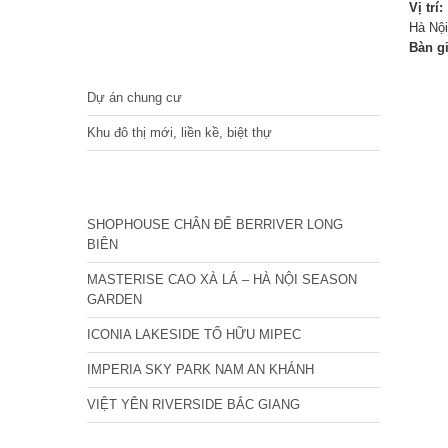
Vị trí:
Hà Nội
Bàn g
DỰ ÁN
Dự án chung cư
Khu đô thị mới, liền kề, biệt thự
CÁC DỰ ÁN MỚI NHẤT
SHOPHOUSE CHÂN ĐẾ BERRIVER LONG
BIÊN
MASTERISE CAO XÀ LÁ – HÀ NỘI SEASON
GARDEN
ICONIA LAKESIDE TỐ HỮU MIPEC
IMPERIA SKY PARK NAM AN KHÁNH
VIỆT YÊN RIVERSIDE BẮC GIANG