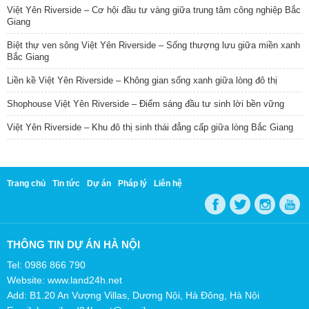
Việt Yên Riverside – Cơ hội đầu tư vàng giữa trung tâm công nghiệp Bắc
Giang
Biệt thự ven sông Việt Yên Riverside – Sống thượng lưu giữa miền xanh
Bắc Giang
Liền kề Việt Yên Riverside – Không gian sống xanh giữa lòng đô thị
Shophouse Việt Yên Riverside – Điểm sáng đầu tư sinh lời bền vững
Việt Yên Riverside – Khu đô thị sinh thái đẳng cấp giữa lòng Bắc Giang
Trang chủ
Tin tức
Dự án
Pháp lý
Liên hệ
THÔNG TIN DỰ ÁN HÀ NỘI
Tel: 0986 866 790
Website: www.land24h.net
Add: B1.20 An Vượng Villas, Dương Nội, Hà Đông, Hà Nội