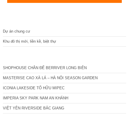
DỰ ÁN
Dự án chung cư
Khu đô thị mới, liền kề, biệt thự
CÁC DỰ ÁN MỚI NHẤT
SHOPHOUSE CHÂN ĐẾ BERRIVER LONG BIÊN
MASTERISE CAO XÀ LÁ – HÀ NỘI SEASON GARDEN
ICONIA LAKESIDE TỐ HỮU MIPEC
IMPERIA SKY PARK NAM AN KHÁNH
VIỆT YÊN RIVERSIDE BẮC GIANG
TIN NỔI BẬT