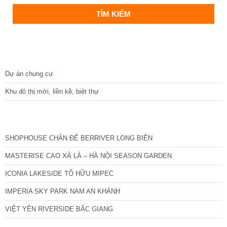
DỰ ÁN
Dự án chung cư
Khu đô thị mới, liền kề, biệt thự
CÁC DỰ ÁN MỚI NHẤT
SHOPHOUSE CHÂN ĐẾ BERRIVER LONG BIÊN
MASTERISE CAO XÀ LÁ – HÀ NỘI SEASON GARDEN
ICONIA LAKESIDE TỐ HỮU MIPEC
IMPERIA SKY PARK NAM AN KHÁNH
VIỆT YÊN RIVERSIDE BẮC GIANG