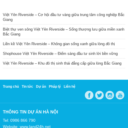
TIN NỔI BẬT
Việt Yên Riverside – Cơ hội đầu tư vàng giữa trung tâm công nghiệp Bắc
Giang
Biệt thự ven sông Việt Yên Riverside – Sống thượng lưu giữa miền xanh
Bắc Giang
Liền kề Việt Yên Riverside – Không gian sống xanh giữa lòng đô thị
Shophouse Việt Yên Riverside – Điểm sáng đầu tư sinh lời bền vững
Việt Yên Riverside – Khu đô thị sinh thái đẳng cấp giữa lòng Bắc Giang
Trang chủ
Tin tức
Dự án
Pháp lý
Liên hệ
THÔNG TIN DỰ ÁN HÀ NỘI
Tel: 0986 866 790
Website: www.land24h.net