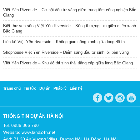
Việt Yên Riverside – Cơ hội đầu tư vàng giữa trung tâm công nghiệp Bắc
Giang
Biệt thự ven sông Việt Yên Riverside – Sống thượng lưu giữa miền xanh
Bắc Giang
Liền kề Việt Yên Riverside – Không gian sống xanh giữa lòng đô thị
Shophouse Việt Yên Riverside – Điểm sáng đầu tư sinh lời bền vững
Việt Yên Riverside – Khu đô thị sinh thái đẳng cấp giữa lòng Bắc Giang
Trang chủ
Tin tức
Dự án
Pháp lý
Liên hệ
THÔNG TIN DỰ ÁN HÀ NỘI
Tel: 0986 866 790
Website: www.land24h.net
Add: B1.20 An Vượng Villas, Dương Nội, Hà Đông, Hà Nội