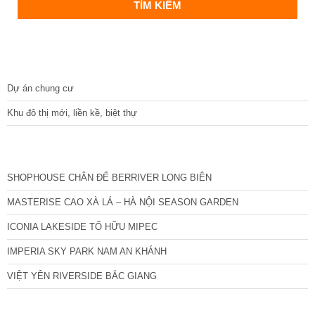
DỰ ÁN
Dự án chung cư
Khu đô thị mới, liền kề, biệt thự
CÁC DỰ ÁN MỚI NHẤT
SHOPHOUSE CHÂN ĐẾ BERRIVER LONG BIÊN
MASTERISE CAO XÀ LÁ – HÀ NỘI SEASON GARDEN
ICONIA LAKESIDE TỐ HỮU MIPEC
IMPERIA SKY PARK NAM AN KHÁNH
VIỆT YÊN RIVERSIDE BẮC GIANG
TIN NỔI BẬT