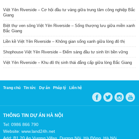
Việt Yên Riverside – Cơ hội đầu tư vàng giữa trung tâm công nghiệp Bắc
Giang
Biệt thự ven sông Việt Yên Riverside – Sống thượng lưu giữa miền xanh
Bắc Giang
Liền kề Việt Yên Riverside – Không gian sống xanh giữa lòng đô thị
Shophouse Việt Yên Riverside – Điểm sáng đầu tư sinh lời bền vững
Việt Yên Riverside – Khu đô thị sinh thái đẳng cấp giữa lòng Bắc Giang
Trang chủ
Tin tức
Dự án
Pháp lý
Liên hệ
THÔNG TIN DỰ ÁN HÀ NỘI
Tel: 0986 866 790
Website: www.land24h.net
Add: B1.20 An Vượng Villas, Dương Nội, Hà Đông, Hà Nội