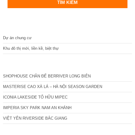
DỰ ÁN
Dự án chung cư
Khu đô thị mới, liền kề, biệt thự
CÁC DỰ ÁN MỚI NHẤT
SHOPHOUSE CHÂN ĐẾ BERRIVER LONG BIÊN
MASTERISE CAO XÀ LÁ – HÀ NỘI SEASON GARDEN
ICONIA LAKESIDE TỐ HỮU MIPEC
IMPERIA SKY PARK NAM AN KHÁNH
VIỆT YÊN RIVERSIDE BẮC GIANG
TIN NỔI BẬT