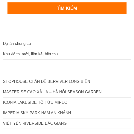
DỰ ÁN
Dự án chung cư
Khu đô thị mới, liền kề, biệt thự
CÁC DỰ ÁN MỚI NHẤT
SHOPHOUSE CHÂN ĐẾ BERRIVER LONG BIÊN
MASTERISE CAO XÀ LÁ – HÀ NỘI SEASON GARDEN
ICONIA LAKESIDE TỐ HỮU MIPEC
IMPERIA SKY PARK NAM AN KHÁNH
VIỆT YÊN RIVERSIDE BẮC GIANG