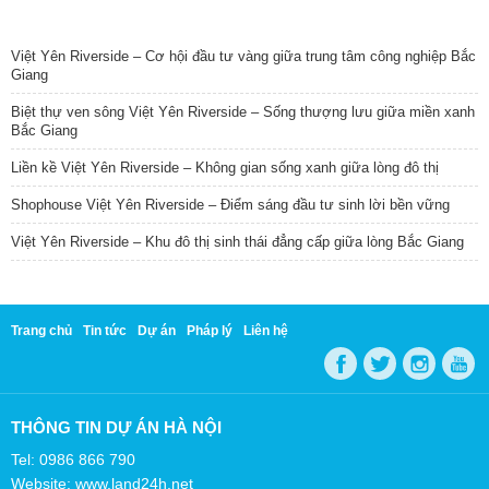
TIN NỔI BẬT
Việt Yên Riverside – Cơ hội đầu tư vàng giữa trung tâm công nghiệp Bắc
Giang
Biệt thự ven sông Việt Yên Riverside – Sống thượng lưu giữa miền xanh
Bắc Giang
Liền kề Việt Yên Riverside – Không gian sống xanh giữa lòng đô thị
Shophouse Việt Yên Riverside – Điểm sáng đầu tư sinh lời bền vững
Việt Yên Riverside – Khu đô thị sinh thái đẳng cấp giữa lòng Bắc Giang
Trang chủ
Tin tức
Dự án
Pháp lý
Liên hệ
THÔNG TIN DỰ ÁN HÀ NỘI
Tel: 0986 866 790
Website: www.land24h.net