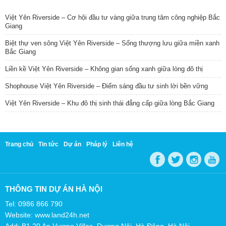
TIN NỔI BẬT
Việt Yên Riverside – Cơ hội đầu tư vàng giữa trung tâm công nghiệp Bắc
Giang
Biệt thự ven sông Việt Yên Riverside – Sống thượng lưu giữa miền xanh
Bắc Giang
Liền kề Việt Yên Riverside – Không gian sống xanh giữa lòng đô thị
Shophouse Việt Yên Riverside – Điểm sáng đầu tư sinh lời bền vững
Việt Yên Riverside – Khu đô thị sinh thái đẳng cấp giữa lòng Bắc Giang
Trang chủ
Tin tức
Dự án
Pháp lý
Liên hệ
THÔNG TIN DỰ ÁN HÀ NỘI
Tel: 0986 866 790
Website: www.land24h.net