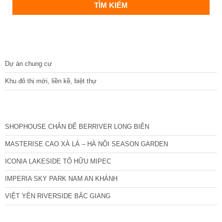
DỰ ÁN
Dự án chung cư
Khu đô thị mới, liền kề, biệt thự
CÁC DỰ ÁN MỚI NHẤT
SHOPHOUSE CHÂN ĐẾ BERRIVER LONG BIÊN
MASTERISE CAO XÀ LÁ – HÀ NỘI SEASON GARDEN
ICONIA LAKESIDE TỐ HỮU MIPEC
IMPERIA SKY PARK NAM AN KHÁNH
VIỆT YÊN RIVERSIDE BẮC GIANG