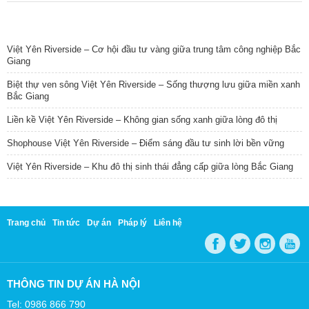
TIN NỔI BẬT
Việt Yên Riverside – Cơ hội đầu tư vàng giữa trung tâm công nghiệp Bắc
Giang
Biệt thự ven sông Việt Yên Riverside – Sống thượng lưu giữa miền xanh
Bắc Giang
Liền kề Việt Yên Riverside – Không gian sống xanh giữa lòng đô thị
Shophouse Việt Yên Riverside – Điểm sáng đầu tư sinh lời bền vững
Việt Yên Riverside – Khu đô thị sinh thái đẳng cấp giữa lòng Bắc Giang
Trang chủ
Tin tức
Dự án
Pháp lý
Liên hệ
THÔNG TIN DỰ ÁN HÀ NỘI
Tel: 0986 866 790