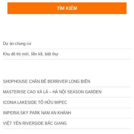
DỰ ÁN
Dự án chung cư
Khu đô thị mới, liền kề, biệt thự
CÁC DỰ ÁN MỚI NHẤT
SHOPHOUSE CHÂN ĐẾ BERRIVER LONG BIÊN
MASTERISE CAO XÀ LÁ – HÀ NỘI SEASON GARDEN
ICONIA LAKESIDE TỐ HỮU MIPEC
IMPERIA SKY PARK NAM AN KHÁNH
VIỆT YÊN RIVERSIDE BẮC GIANG