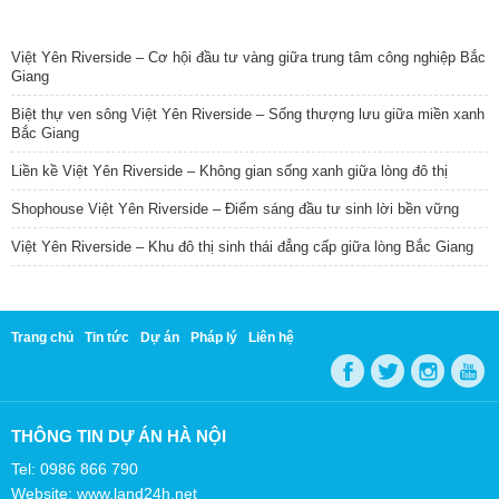
TIN NỔI BẬT
Việt Yên Riverside – Cơ hội đầu tư vàng giữa trung tâm công nghiệp Bắc
Giang
Biệt thự ven sông Việt Yên Riverside – Sống thượng lưu giữa miền xanh
Bắc Giang
Liền kề Việt Yên Riverside – Không gian sống xanh giữa lòng đô thị
Shophouse Việt Yên Riverside – Điểm sáng đầu tư sinh lời bền vững
Việt Yên Riverside – Khu đô thị sinh thái đẳng cấp giữa lòng Bắc Giang
Trang chủ
Tin tức
Dự án
Pháp lý
Liên hệ
THÔNG TIN DỰ ÁN HÀ NỘI
Tel: 0986 866 790
Website: www.land24h.net