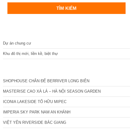
DỰ ÁN
Dự án chung cư
Khu đô thị mới, liền kề, biệt thự
CÁC DỰ ÁN MỚI NHẤT
SHOPHOUSE CHÂN ĐẾ BERRIVER LONG BIÊN
MASTERISE CAO XÀ LÁ – HÀ NỘI SEASON GARDEN
ICONIA LAKESIDE TỐ HỮU MIPEC
IMPERIA SKY PARK NAM AN KHÁNH
VIỆT YÊN RIVERSIDE BẮC GIANG