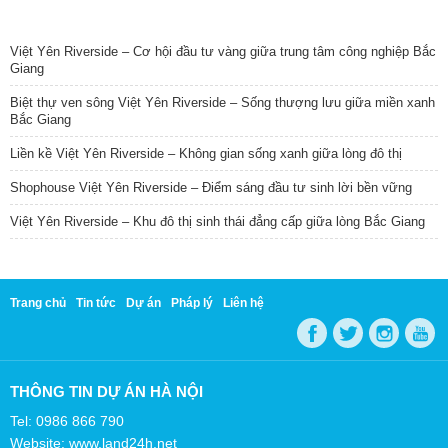
TIN NỔI BẬT
Việt Yên Riverside – Cơ hội đầu tư vàng giữa trung tâm công nghiệp Bắc
Giang
Biệt thự ven sông Việt Yên Riverside – Sống thượng lưu giữa miền xanh
Bắc Giang
Liền kề Việt Yên Riverside – Không gian sống xanh giữa lòng đô thị
Shophouse Việt Yên Riverside – Điểm sáng đầu tư sinh lời bền vững
Việt Yên Riverside – Khu đô thị sinh thái đẳng cấp giữa lòng Bắc Giang
Trang chủ
Tin tức
Dự án
Pháp lý
Liên hệ
THÔNG TIN DỰ ÁN HÀ NỘI
Tel: 0986 866 790
Website: www.land24h.net