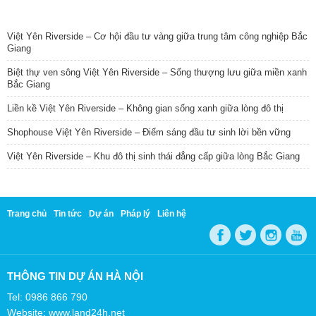
TIN NỔI BẬT
Việt Yên Riverside – Cơ hội đầu tư vàng giữa trung tâm công nghiệp Bắc
Giang
Biệt thự ven sông Việt Yên Riverside – Sống thượng lưu giữa miền xanh
Bắc Giang
Liền kề Việt Yên Riverside – Không gian sống xanh giữa lòng đô thị
Shophouse Việt Yên Riverside – Điểm sáng đầu tư sinh lời bền vững
Việt Yên Riverside – Khu đô thị sinh thái đẳng cấp giữa lòng Bắc Giang
Trang chủ
Tin tức
Dự án
Pháp lý
Liên hệ
THÔNG TIN DỰ ÁN HÀ NỘI
Tel: 0986 866 790
Website: www.land24h.net