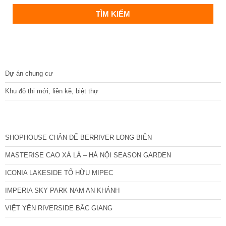
DỰ ÁN
Dự án chung cư
Khu đô thị mới, liền kề, biệt thự
CÁC DỰ ÁN MỚI NHẤT
SHOPHOUSE CHÂN ĐẾ BERRIVER LONG BIÊN
MASTERISE CAO XÀ LÁ – HÀ NỘI SEASON GARDEN
ICONIA LAKESIDE TỐ HỮU MIPEC
IMPERIA SKY PARK NAM AN KHÁNH
VIỆT YÊN RIVERSIDE BẮC GIANG