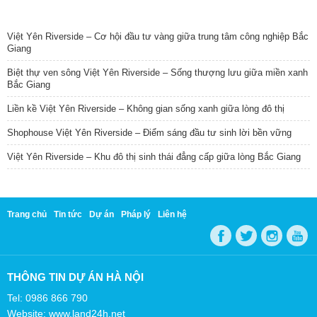
TIN NỔI BẬT
Việt Yên Riverside – Cơ hội đầu tư vàng giữa trung tâm công nghiệp Bắc
Giang
Biệt thự ven sông Việt Yên Riverside – Sống thượng lưu giữa miền xanh
Bắc Giang
Liền kề Việt Yên Riverside – Không gian sống xanh giữa lòng đô thị
Shophouse Việt Yên Riverside – Điểm sáng đầu tư sinh lời bền vững
Việt Yên Riverside – Khu đô thị sinh thái đẳng cấp giữa lòng Bắc Giang
Trang chủ
Tin tức
Dự án
Pháp lý
Liên hệ
THÔNG TIN DỰ ÁN HÀ NỘI
Tel: 0986 866 790
Website: www.land24h.net