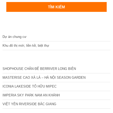
DỰ ÁN
Dự án chung cư
Khu đô thị mới, liền kề, biệt thự
CÁC DỰ ÁN MỚI NHẤT
SHOPHOUSE CHÂN ĐẾ BERRIVER LONG BIÊN
MASTERISE CAO XÀ LÁ – HÀ NỘI SEASON GARDEN
ICONIA LAKESIDE TỐ HỮU MIPEC
IMPERIA SKY PARK NAM AN KHÁNH
VIỆT YÊN RIVERSIDE BẮC GIANG