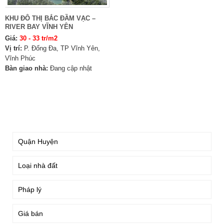
KHU ĐÔ THỊ BẮC ĐẦM VẠC –
RIVER BAY VĨNH YÊN
Giá:
30 - 33 tr/m2
Vị trí:
P. Đống Đa, TP Vĩnh Yên,
Vĩnh Phúc
Bàn giao nhà:
Đang cập nhật
TÌM KIẾM