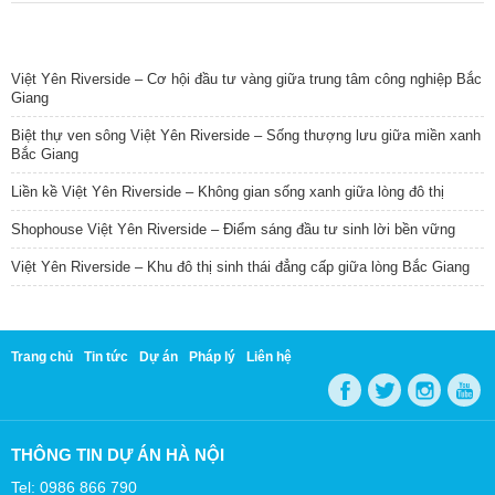
TIN NỔI BẬT
Việt Yên Riverside – Cơ hội đầu tư vàng giữa trung tâm công nghiệp Bắc
Giang
Biệt thự ven sông Việt Yên Riverside – Sống thượng lưu giữa miền xanh
Bắc Giang
Liền kề Việt Yên Riverside – Không gian sống xanh giữa lòng đô thị
Shophouse Việt Yên Riverside – Điểm sáng đầu tư sinh lời bền vững
Việt Yên Riverside – Khu đô thị sinh thái đẳng cấp giữa lòng Bắc Giang
Trang chủ
Tin tức
Dự án
Pháp lý
Liên hệ
THÔNG TIN DỰ ÁN HÀ NỘI
Tel: 0986 866 790