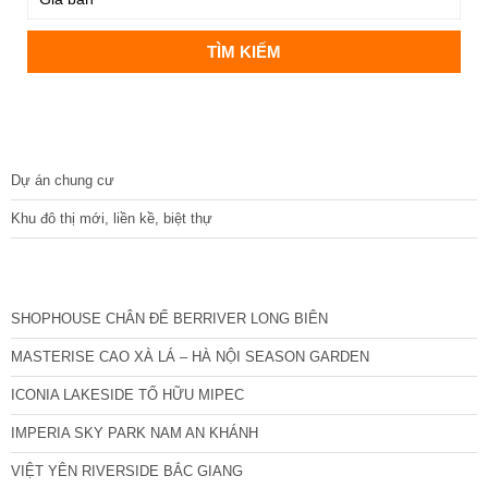
DỰ ÁN
Dự án chung cư
Khu đô thị mới, liền kề, biệt thự
CÁC DỰ ÁN MỚI NHẤT
SHOPHOUSE CHÂN ĐẾ BERRIVER LONG BIÊN
MASTERISE CAO XÀ LÁ – HÀ NỘI SEASON GARDEN
ICONIA LAKESIDE TỐ HỮU MIPEC
IMPERIA SKY PARK NAM AN KHÁNH
VIỆT YÊN RIVERSIDE BẮC GIANG