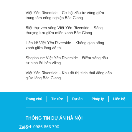
TIN NỔI BẬT
Việt Yên Riverside – Cơ hội đầu tư vàng giữa
trung tâm công nghiệp Bắc Giang
Biệt thự ven sông Việt Yên Riverside – Sống
thượng lưu giữa miền xanh Bắc Giang
Liền kề Việt Yên Riverside – Không gian sống
xanh giữa lòng đô thị
Shophouse Việt Yên Riverside – Điểm sáng đầu
tư sinh lời bền vững
Việt Yên Riverside – Khu đô thị sinh thái đẳng cấp
giữa lòng Bắc Giang
Trang chủ
Tin tức
Dự án
Pháp lý
Liên hệ
THÔNG TIN DỰ ÁN HÀ NỘI
Tel: 0986 866 790
Zalo