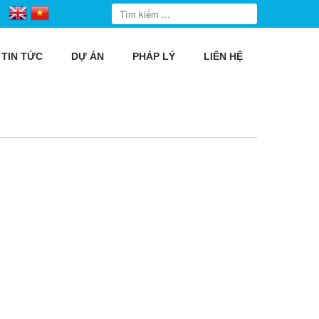
TIN TỨC
DỰ ÁN
PHÁP LÝ
LIÊN HỆ