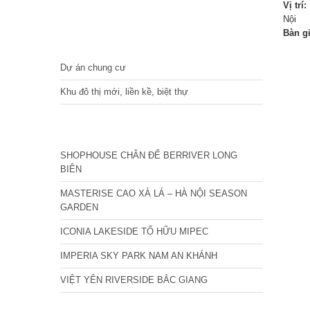
Vị trí:
Nội
Bàn g
DỰ ÁN
Dự án chung cư
Khu đô thị mới, liền kề, biệt thự
CÁC DỰ ÁN MỚI NHẤT
SHOPHOUSE CHÂN ĐẾ BERRIVER LONG
BIÊN
MASTERISE CAO XÀ LÁ – HÀ NỘI SEASON
GARDEN
ICONIA LAKESIDE TỐ HỮU MIPEC
IMPERIA SKY PARK NAM AN KHÁNH
VIỆT YÊN RIVERSIDE BẮC GIANG