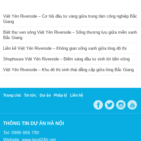
TIN NỔI BẬT
Việt Yên Riverside – Cơ hội đầu tư vàng giữa trung tâm công nghiệp Bắc
Giang
Biệt thự ven sông Việt Yên Riverside – Sống thượng lưu giữa miền xanh
Bắc Giang
Liền kề Việt Yên Riverside – Không gian sống xanh giữa lòng đô thị
Shophouse Việt Yên Riverside – Điểm sáng đầu tư sinh lời bền vững
Việt Yên Riverside – Khu đô thị sinh thái đẳng cấp giữa lòng Bắc Giang
Trang chủ
Tin tức
Dự án
Pháp lý
Liên hệ
THÔNG TIN DỰ ÁN HÀ NỘI
Tel: 0986 866 790
Website: www.land24h.net