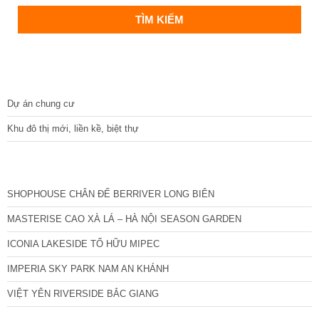
DỰ ÁN
Dự án chung cư
Khu đô thị mới, liền kề, biệt thự
CÁC DỰ ÁN MỚI NHẤT
SHOPHOUSE CHÂN ĐẾ BERRIVER LONG BIÊN
MASTERISE CAO XÀ LÁ – HÀ NỘI SEASON GARDEN
ICONIA LAKESIDE TỐ HỮU MIPEC
IMPERIA SKY PARK NAM AN KHÁNH
VIỆT YÊN RIVERSIDE BẮC GIANG