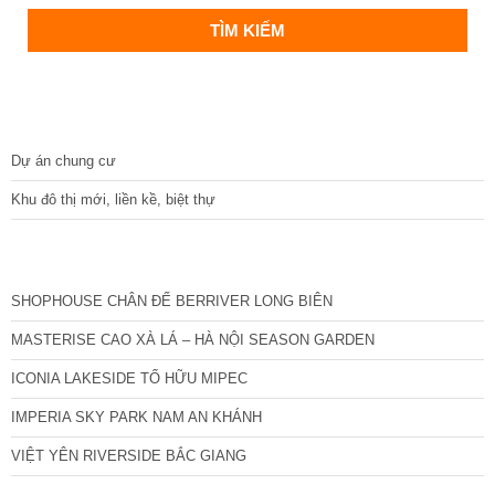
DỰ ÁN
Dự án chung cư
Khu đô thị mới, liền kề, biệt thự
CÁC DỰ ÁN MỚI NHẤT
SHOPHOUSE CHÂN ĐẾ BERRIVER LONG BIÊN
MASTERISE CAO XÀ LÁ – HÀ NỘI SEASON GARDEN
ICONIA LAKESIDE TỐ HỮU MIPEC
IMPERIA SKY PARK NAM AN KHÁNH
VIỆT YÊN RIVERSIDE BẮC GIANG