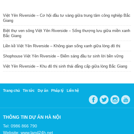
TIN NỔI BẬT
Việt Yên Riverside – Cơ hội đầu tư vàng giữa trung tâm công nghiệp Bắc
Giang
Biệt thự ven sông Việt Yên Riverside – Sống thượng lưu giữa miền xanh
Bắc Giang
Liền kề Việt Yên Riverside – Không gian sống xanh giữa lòng đô thị
Shophouse Việt Yên Riverside – Điểm sáng đầu tư sinh lời bền vững
Việt Yên Riverside – Khu đô thị sinh thái đẳng cấp giữa lòng Bắc Giang
Trang chủ
Tin tức
Dự án
Pháp lý
Liên hệ
THÔNG TIN DỰ ÁN HÀ NỘI
Tel: 0986 866 790
Website: www.land24h.net