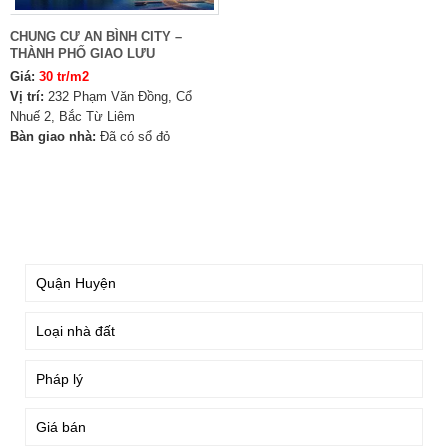
CHUNG CƯ AN BÌNH CITY –
THÀNH PHỐ GIAO LƯU
Giá:
30 tr/m2
Vị trí:
232 Phạm Văn Đồng, Cổ
Nhuế 2, Bắc Từ Liêm
Bàn giao nhà:
Đã có sổ đỏ
TÌM KIẾM