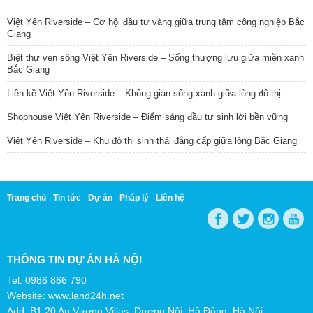
Việt Yên Riverside – Cơ hội đầu tư vàng giữa trung tâm công nghiệp Bắc
Giang
Biệt thự ven sông Việt Yên Riverside – Sống thượng lưu giữa miền xanh
Bắc Giang
Liền kề Việt Yên Riverside – Không gian sống xanh giữa lòng đô thị
Shophouse Việt Yên Riverside – Điểm sáng đầu tư sinh lời bền vững
Việt Yên Riverside – Khu đô thị sinh thái đẳng cấp giữa lòng Bắc Giang
Trang chủ
Tin tức
Dự án
Pháp lý
Liên hệ
THÔNG TIN DỰ ÁN HÀ NỘI
Tel: 0986 866 790
Website: www.land24h.net
Add: B1.20 An Vượng Villas, Dương Nội, Hà Đông, Hà Nội