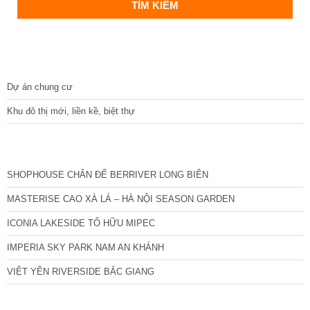
DỰ ÁN
Dự án chung cư
Khu đô thị mới, liền kề, biệt thự
CÁC DỰ ÁN MỚI NHẤT
SHOPHOUSE CHÂN ĐẾ BERRIVER LONG BIÊN
MASTERISE CAO XÀ LÁ – HÀ NỘI SEASON GARDEN
ICONIA LAKESIDE TỐ HỮU MIPEC
IMPERIA SKY PARK NAM AN KHÁNH
VIỆT YÊN RIVERSIDE BẮC GIANG
TIN NỔI BẬT