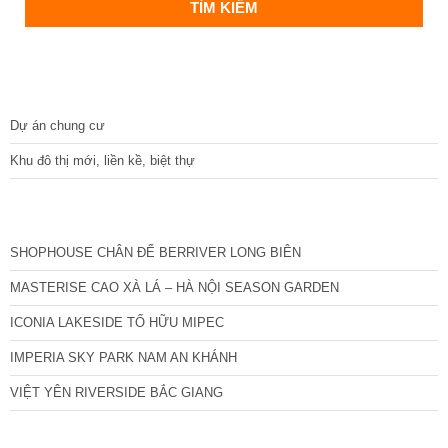
DỰ ÁN
Dự án chung cư
Khu đô thị mới, liền kề, biệt thự
CÁC DỰ ÁN MỚI NHẤT
SHOPHOUSE CHÂN ĐẾ BERRIVER LONG BIÊN
MASTERISE CAO XÀ LÁ – HÀ NỘI SEASON GARDEN
ICONIA LAKESIDE TỐ HỮU MIPEC
IMPERIA SKY PARK NAM AN KHÁNH
VIỆT YÊN RIVERSIDE BẮC GIANG
TIN NỔI BẬT