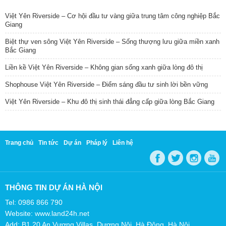
Việt Yên Riverside – Cơ hội đầu tư vàng giữa trung tâm công nghiệp Bắc
Giang
Biệt thự ven sông Việt Yên Riverside – Sống thượng lưu giữa miền xanh
Bắc Giang
Liền kề Việt Yên Riverside – Không gian sống xanh giữa lòng đô thị
Shophouse Việt Yên Riverside – Điểm sáng đầu tư sinh lời bền vững
Việt Yên Riverside – Khu đô thị sinh thái đẳng cấp giữa lòng Bắc Giang
Trang chủ
Tin tức
Dự án
Pháp lý
Liên hệ
THÔNG TIN DỰ ÁN HÀ NỘI
Tel: 0986 866 790
Website: www.land24h.net
Add: B1.20 An Vượng Villas, Dương Nội, Hà Đông, Hà Nội