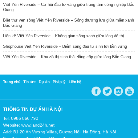
Việt Yên Riverside – Cơ hội đầu tư vàng giữa trung tâm công nghiệp Bắc
Giang
Biệt thự ven sông Việt Yên Riverside – Sống thượng lưu giữa miền xanh
Bắc Giang
Liền kề Việt Yên Riverside – Không gian sống xanh giữa lòng đô thị
Shophouse Việt Yên Riverside – Điểm sáng đầu tư sinh lời bền vững
Việt Yên Riverside – Khu đô thị sinh thái đẳng cấp giữa lòng Bắc Giang
Trang chủ
Tin tức
Dự án
Pháp lý
Liên hệ
THÔNG TIN DỰ ÁN HÀ NỘI
Tel: 0986 866 790
Website: www.land24h.net
Add: B1.20 An Vượng Villas, Dương Nội, Hà Đông, Hà Nội