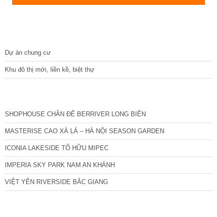
DỰ ÁN
Dự án chung cư
Khu đô thị mới, liền kề, biệt thự
CÁC DỰ ÁN MỚI NHẤT
SHOPHOUSE CHÂN ĐẾ BERRIVER LONG BIÊN
MASTERISE CAO XÀ LÁ – HÀ NỘI SEASON GARDEN
ICONIA LAKESIDE TỐ HỮU MIPEC
IMPERIA SKY PARK NAM AN KHÁNH
VIỆT YÊN RIVERSIDE BẮC GIANG
TIN NỔI BẬT