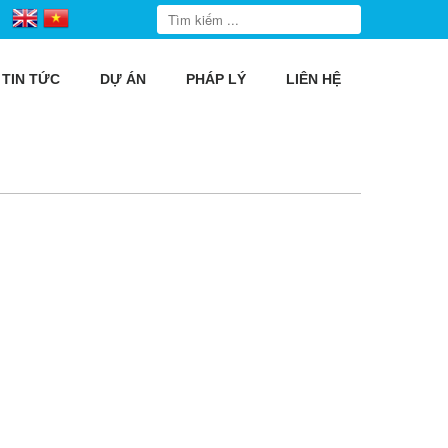
TIN TỨC
DỰ ÁN
PHÁP LÝ
LIÊN HỆ