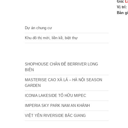
Giá:
L
Vị trí:
Bàn g
DỰ ÁN
Dự án chung cư
Khu đô thị mới, liền kề, biệt thự
CÁC DỰ ÁN MỚI NHẤT
SHOPHOUSE CHÂN ĐẾ BERRIVER LONG
BIÊN
MASTERISE CAO XÀ LÁ – HÀ NỘI SEASON
GARDEN
ICONIA LAKESIDE TỐ HỮU MIPEC
IMPERIA SKY PARK NAM AN KHÁNH
VIỆT YÊN RIVERSIDE BẮC GIANG