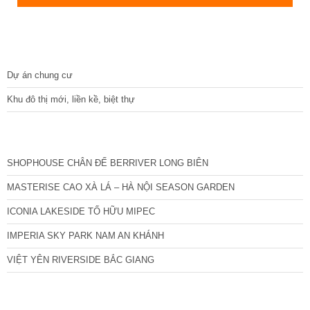
DỰ ÁN
Dự án chung cư
Khu đô thị mới, liền kề, biệt thự
CÁC DỰ ÁN MỚI NHẤT
SHOPHOUSE CHÂN ĐẾ BERRIVER LONG BIÊN
MASTERISE CAO XÀ LÁ – HÀ NỘI SEASON GARDEN
ICONIA LAKESIDE TỐ HỮU MIPEC
IMPERIA SKY PARK NAM AN KHÁNH
VIỆT YÊN RIVERSIDE BẮC GIANG
TIN NỔI BẬT