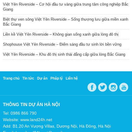
Việt Yên Riverside – Cơ hội đầu tư vàng giữa trung tâm công nghiệp Bắc
Giang
Biệt thự ven sông Việt Yên Riverside – Sống thượng lưu giữa miền xanh
Bắc Giang
Liền kề Việt Yên Riverside – Không gian sống xanh giữa lòng đô thị
Shophouse Việt Yên Riverside – Điểm sáng đầu tư sinh lời bền vững
Việt Yên Riverside – Khu đô thị sinh thái đẳng cấp giữa lòng Bắc Giang
Trang chủ
Tin tức
Dự án
Pháp lý
Liên hệ
THÔNG TIN DỰ ÁN HÀ NỘI
Tel: 0986 866 790
Website: www.land24h.net
Add: B1.20 An Vượng Villas, Dương Nội, Hà Đông, Hà Nội