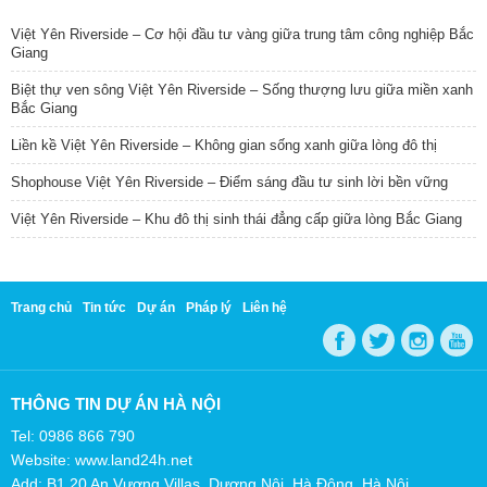
Việt Yên Riverside – Cơ hội đầu tư vàng giữa trung tâm công nghiệp Bắc
Giang
Biệt thự ven sông Việt Yên Riverside – Sống thượng lưu giữa miền xanh
Bắc Giang
Liền kề Việt Yên Riverside – Không gian sống xanh giữa lòng đô thị
Shophouse Việt Yên Riverside – Điểm sáng đầu tư sinh lời bền vững
Việt Yên Riverside – Khu đô thị sinh thái đẳng cấp giữa lòng Bắc Giang
Trang chủ
Tin tức
Dự án
Pháp lý
Liên hệ
THÔNG TIN DỰ ÁN HÀ NỘI
Tel: 0986 866 790
Website: www.land24h.net
Add: B1.20 An Vượng Villas, Dương Nội, Hà Đông, Hà Nội