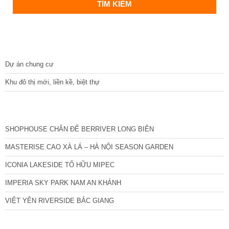
DỰ ÁN
Dự án chung cư
Khu đô thị mới, liền kề, biệt thự
CÁC DỰ ÁN MỚI NHẤT
SHOPHOUSE CHÂN ĐẾ BERRIVER LONG BIÊN
MASTERISE CAO XÀ LÁ – HÀ NỘI SEASON GARDEN
ICONIA LAKESIDE TỐ HỮU MIPEC
IMPERIA SKY PARK NAM AN KHÁNH
VIỆT YÊN RIVERSIDE BẮC GIANG
TIN NỔI BẬT