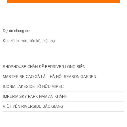
DỰ ÁN
Dự án chung cư
Khu đô thị mới, liền kề, biệt thự
CÁC DỰ ÁN MỚI NHẤT
SHOPHOUSE CHÂN ĐẾ BERRIVER LONG BIÊN
MASTERISE CAO XÀ LÁ – HÀ NỘI SEASON GARDEN
ICONIA LAKESIDE TỐ HỮU MIPEC
IMPERIA SKY PARK NAM AN KHÁNH
VIỆT YÊN RIVERSIDE BẮC GIANG
TIN NỔI BẬT