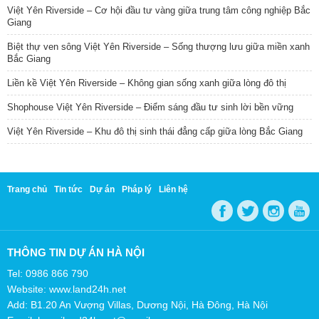
Việt Yên Riverside – Cơ hội đầu tư vàng giữa trung tâm công nghiệp Bắc
Giang
Biệt thự ven sông Việt Yên Riverside – Sống thượng lưu giữa miền xanh
Bắc Giang
Liền kề Việt Yên Riverside – Không gian sống xanh giữa lòng đô thị
Shophouse Việt Yên Riverside – Điểm sáng đầu tư sinh lời bền vững
Việt Yên Riverside – Khu đô thị sinh thái đẳng cấp giữa lòng Bắc Giang
Trang chủ
Tin tức
Dự án
Pháp lý
Liên hệ
THÔNG TIN DỰ ÁN HÀ NỘI
Tel: 0986 866 790
Website: www.land24h.net
Add: B1.20 An Vượng Villas, Dương Nội, Hà Đông, Hà Nội