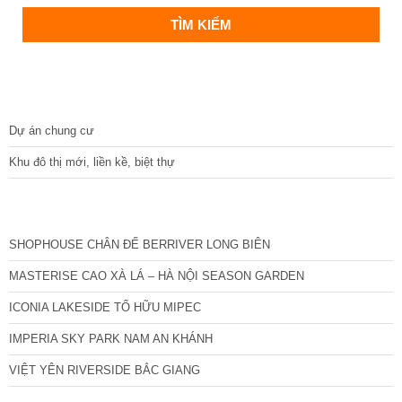
DỰ ÁN
Dự án chung cư
Khu đô thị mới, liền kề, biệt thự
CÁC DỰ ÁN MỚI NHẤT
SHOPHOUSE CHÂN ĐẾ BERRIVER LONG BIÊN
MASTERISE CAO XÀ LÁ – HÀ NỘI SEASON GARDEN
ICONIA LAKESIDE TỐ HỮU MIPEC
IMPERIA SKY PARK NAM AN KHÁNH
VIỆT YÊN RIVERSIDE BẮC GIANG