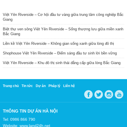
TIN NỔI BẬT
Việt Yên Riverside – Cơ hội đầu tư vàng giữa trung tâm công nghiệp Bắc
Giang
Biệt thự ven sông Việt Yên Riverside – Sống thượng lưu giữa miền xanh
Bắc Giang
Liền kề Việt Yên Riverside – Không gian sống xanh giữa lòng đô thị
Shophouse Việt Yên Riverside – Điểm sáng đầu tư sinh lời bền vững
Việt Yên Riverside – Khu đô thị sinh thái đẳng cấp giữa lòng Bắc Giang
Trang chủ
Tin tức
Dự án
Pháp lý
Liên hệ
THÔNG TIN DỰ ÁN HÀ NỘI
Tel: 0986 866 790
Website: www.land24h.net