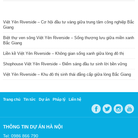
TIN NỔI BẬT
Việt Yên Riverside – Cơ hội đầu tư vàng giữa trung tâm công nghiệp Bắc
Giang
Biệt thự ven sông Việt Yên Riverside – Sống thượng lưu giữa miền xanh
Bắc Giang
Liền kề Việt Yên Riverside – Không gian sống xanh giữa lòng đô thị
Shophouse Việt Yên Riverside – Điểm sáng đầu tư sinh lời bền vững
Việt Yên Riverside – Khu đô thị sinh thái đẳng cấp giữa lòng Bắc Giang
Trang chủ
Tin tức
Dự án
Pháp lý
Liên hệ
THÔNG TIN DỰ ÁN HÀ NỘI
Tel: 0986 866 790