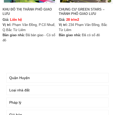
KHU ĐÔ THỊ THÀNH PHỐ GIAO
CHUNG CƯ GREEN STARS –
LƯU
THÀNH PHỐ GIAO LƯU
Giá:
Liên hệ
Giá:
28 tr/m2
Vị trí:
Phạm Văn Đồng, P.Cổ Nhuế,
Vị trí:
234 Phạm Văn Đồng, Bắc
Q.Bắc Từ Liêm
Từ Liêm
Bàn giao nhà:
Đã bàn giao - Có sổ
Bàn giao nhà:
Đã có sổ đỏ
đỏ
TÌM KIẾM