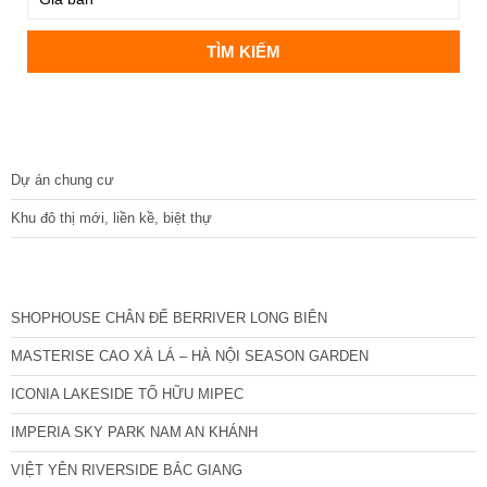
DỰ ÁN
Dự án chung cư
Khu đô thị mới, liền kề, biệt thự
CÁC DỰ ÁN MỚI NHẤT
SHOPHOUSE CHÂN ĐẾ BERRIVER LONG BIÊN
MASTERISE CAO XÀ LÁ – HÀ NỘI SEASON GARDEN
ICONIA LAKESIDE TỐ HỮU MIPEC
IMPERIA SKY PARK NAM AN KHÁNH
VIỆT YÊN RIVERSIDE BẮC GIANG