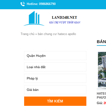
Hotline: 0986866790
Trang chủ
»
bán chung cư hateco apollo
BÁN
TÌM KIẾM
HATE
PHƯƠ
Giá:
2