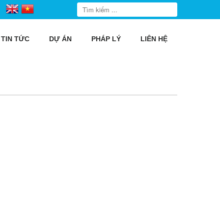
TIN TỨC
DỰ ÁN
PHÁP LÝ
LIÊN HỆ