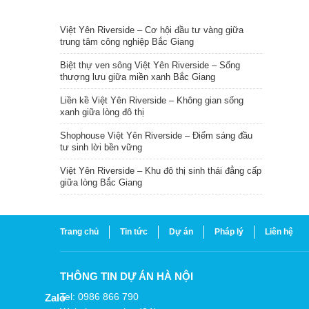
TIN NỔI BẬT
Việt Yên Riverside – Cơ hội đầu tư vàng giữa
trung tâm công nghiệp Bắc Giang
Biệt thự ven sông Việt Yên Riverside – Sống
thượng lưu giữa miền xanh Bắc Giang
Liền kề Việt Yên Riverside – Không gian sống
xanh giữa lòng đô thị
Shophouse Việt Yên Riverside – Điểm sáng đầu
tư sinh lời bền vững
Việt Yên Riverside – Khu đô thị sinh thái đẳng cấp
giữa lòng Bắc Giang
Trang chủ
Tin tức
Dự án
Pháp lý
Liên hệ
THÔNG TIN DỰ ÁN HÀ NỘI
Tel: 0986 866 790
Zalo