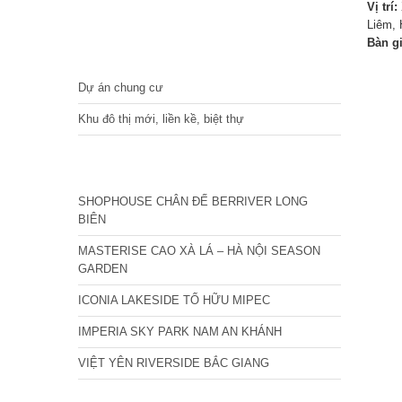
Vị trí:
Liêm, 
Bàn g
DỰ ÁN
Dự án chung cư
Khu đô thị mới, liền kề, biệt thự
CÁC DỰ ÁN MỚI NHẤT
SHOPHOUSE CHÂN ĐẾ BERRIVER LONG
BIÊN
MASTERISE CAO XÀ LÁ – HÀ NỘI SEASON
GARDEN
ICONIA LAKESIDE TỐ HỮU MIPEC
IMPERIA SKY PARK NAM AN KHÁNH
VIỆT YÊN RIVERSIDE BẮC GIANG