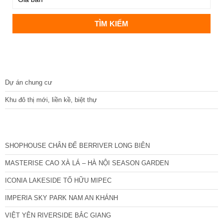
DỰ ÁN
Dự án chung cư
Khu đô thị mới, liền kề, biệt thự
CÁC DỰ ÁN MỚI NHẤT
SHOPHOUSE CHÂN ĐẾ BERRIVER LONG BIÊN
MASTERISE CAO XÀ LÁ – HÀ NỘI SEASON GARDEN
ICONIA LAKESIDE TỐ HỮU MIPEC
IMPERIA SKY PARK NAM AN KHÁNH
VIỆT YÊN RIVERSIDE BẮC GIANG