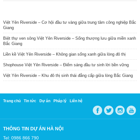
TIN NỔI BẬT
Việt Yên Riverside – Cơ hội đầu tư vàng giữa trung tâm công nghiệp Bắc
Giang
Biệt thự ven sông Việt Yên Riverside – Sống thượng lưu giữa miền xanh
Bắc Giang
Liền kề Việt Yên Riverside – Không gian sống xanh giữa lòng đô thị
Shophouse Việt Yên Riverside – Điểm sáng đầu tư sinh lời bền vững
Việt Yên Riverside – Khu đô thị sinh thái đẳng cấp giữa lòng Bắc Giang
Trang chủ
Tin tức
Dự án
Pháp lý
Liên hệ
THÔNG TIN DỰ ÁN HÀ NỘI
Tel: 0986 866 790