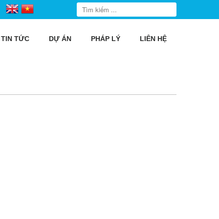
TIN TỨC
DỰ ÁN
PHÁP LÝ
LIÊN HỆ