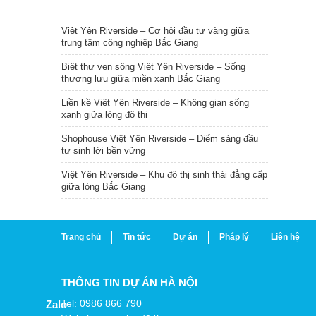
TIN NỔI BẬT
Việt Yên Riverside – Cơ hội đầu tư vàng giữa
trung tâm công nghiệp Bắc Giang
Biệt thự ven sông Việt Yên Riverside – Sống
thượng lưu giữa miền xanh Bắc Giang
Liền kề Việt Yên Riverside – Không gian sống
xanh giữa lòng đô thị
Shophouse Việt Yên Riverside – Điểm sáng đầu
tư sinh lời bền vững
Việt Yên Riverside – Khu đô thị sinh thái đẳng cấp
giữa lòng Bắc Giang
Trang chủ
Tin tức
Dự án
Pháp lý
Liên hệ
THÔNG TIN DỰ ÁN HÀ NỘI
Tel: 0986 866 790
Zalo