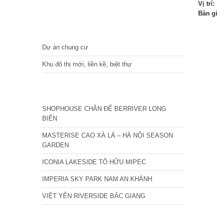
Vị trí:
Bàn g
DỰ ÁN
Dự án chung cư
Khu đô thị mới, liền kề, biệt thự
CÁC DỰ ÁN MỚI NHẤT
SHOPHOUSE CHÂN ĐẾ BERRIVER LONG
BIÊN
MASTERISE CAO XÀ LÁ – HÀ NỘI SEASON
GARDEN
ICONIA LAKESIDE TỐ HỮU MIPEC
IMPERIA SKY PARK NAM AN KHÁNH
VIỆT YÊN RIVERSIDE BẮC GIANG