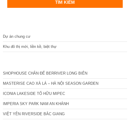
DỰ ÁN
Dự án chung cư
Khu đô thị mới, liền kề, biệt thự
CÁC DỰ ÁN MỚI NHẤT
SHOPHOUSE CHÂN ĐẾ BERRIVER LONG BIÊN
MASTERISE CAO XÀ LÁ – HÀ NỘI SEASON GARDEN
ICONIA LAKESIDE TỐ HỮU MIPEC
IMPERIA SKY PARK NAM AN KHÁNH
VIỆT YÊN RIVERSIDE BẮC GIANG
TIN NỔI BẬT