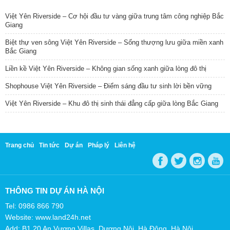
Việt Yên Riverside – Cơ hội đầu tư vàng giữa trung tâm công nghiệp Bắc
Giang
Biệt thự ven sông Việt Yên Riverside – Sống thượng lưu giữa miền xanh
Bắc Giang
Liền kề Việt Yên Riverside – Không gian sống xanh giữa lòng đô thị
Shophouse Việt Yên Riverside – Điểm sáng đầu tư sinh lời bền vững
Việt Yên Riverside – Khu đô thị sinh thái đẳng cấp giữa lòng Bắc Giang
Trang chủ
Tin tức
Dự án
Pháp lý
Liên hệ
THÔNG TIN DỰ ÁN HÀ NỘI
Tel: 0986 866 790
Website: www.land24h.net
Add: B1.20 An Vượng Villas, Dương Nội, Hà Đông, Hà Nội