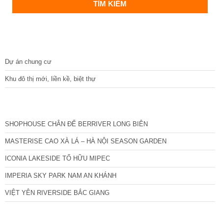
DỰ ÁN
Dự án chung cư
Khu đô thị mới, liền kề, biệt thự
CÁC DỰ ÁN MỚI NHẤT
SHOPHOUSE CHÂN ĐẾ BERRIVER LONG BIÊN
MASTERISE CAO XÀ LÁ – HÀ NỘI SEASON GARDEN
ICONIA LAKESIDE TỐ HỮU MIPEC
IMPERIA SKY PARK NAM AN KHÁNH
VIỆT YÊN RIVERSIDE BẮC GIANG
TIN NỔI BẬT