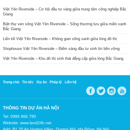
Việt Yên Riverside – Cơ hội đầu tư vàng giữa trung tâm công nghiệp Bắc
Giang
Biệt thự ven sông Việt Yên Riverside – Sống thượng lưu giữa miền xanh
Bắc Giang
Liền kề Việt Yên Riverside – Không gian sống xanh giữa lòng đô thị
Shophouse Việt Yên Riverside – Điểm sáng đầu tư sinh lời bền vững
Việt Yên Riverside – Khu đô thị sinh thái đẳng cấp giữa lòng Bắc Giang
Trang chủ
Tin tức
Dự án
Pháp lý
Liên hệ
THÔNG TIN DỰ ÁN HÀ NỘI
Tel: 0986 866 790
Website: www.land24h.net
Add: B1.20 An Vượng Villas, Dương Nội, Hà Đông, Hà Nội