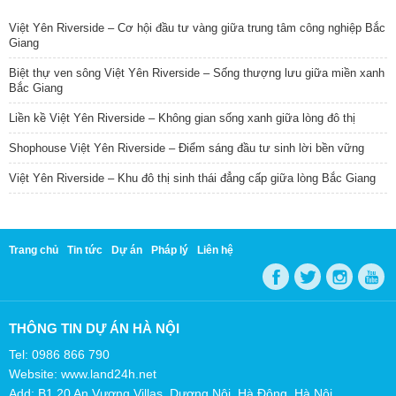
Việt Yên Riverside – Cơ hội đầu tư vàng giữa trung tâm công nghiệp Bắc
Giang
Biệt thự ven sông Việt Yên Riverside – Sống thượng lưu giữa miền xanh
Bắc Giang
Liền kề Việt Yên Riverside – Không gian sống xanh giữa lòng đô thị
Shophouse Việt Yên Riverside – Điểm sáng đầu tư sinh lời bền vững
Việt Yên Riverside – Khu đô thị sinh thái đẳng cấp giữa lòng Bắc Giang
Trang chủ
Tin tức
Dự án
Pháp lý
Liên hệ
THÔNG TIN DỰ ÁN HÀ NỘI
Tel: 0986 866 790
Website: www.land24h.net
Add: B1.20 An Vượng Villas, Dương Nội, Hà Đông, Hà Nội