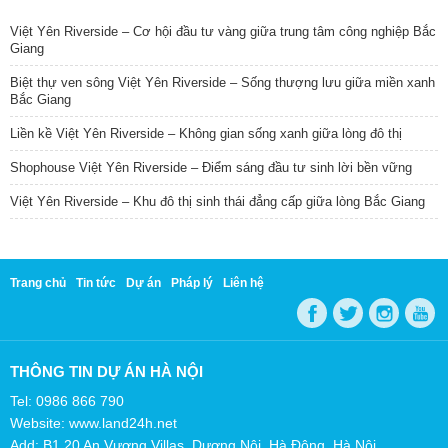
Việt Yên Riverside – Cơ hội đầu tư vàng giữa trung tâm công nghiệp Bắc
Giang
Biệt thự ven sông Việt Yên Riverside – Sống thượng lưu giữa miền xanh
Bắc Giang
Liền kề Việt Yên Riverside – Không gian sống xanh giữa lòng đô thị
Shophouse Việt Yên Riverside – Điểm sáng đầu tư sinh lời bền vững
Việt Yên Riverside – Khu đô thị sinh thái đẳng cấp giữa lòng Bắc Giang
Trang chủ
Tin tức
Dự án
Pháp lý
Liên hệ
THÔNG TIN DỰ ÁN HÀ NỘI
Tel: 0986 866 790
Website: www.land24h.net
Add: B1.20 An Vượng Villas, Dương Nội, Hà Đông, Hà Nội