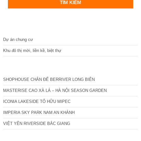
DỰ ÁN
Dự án chung cư
Khu đô thị mới, liền kề, biệt thự
CÁC DỰ ÁN MỚI NHẤT
SHOPHOUSE CHÂN ĐẾ BERRIVER LONG BIÊN
MASTERISE CAO XÀ LÁ – HÀ NỘI SEASON GARDEN
ICONIA LAKESIDE TỐ HỮU MIPEC
IMPERIA SKY PARK NAM AN KHÁNH
VIỆT YÊN RIVERSIDE BẮC GIANG
TIN NỔI BẬT