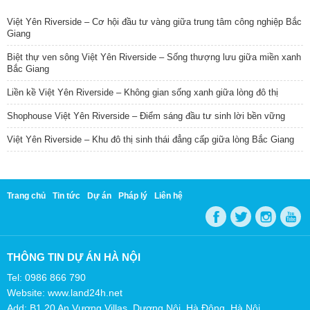
Việt Yên Riverside – Cơ hội đầu tư vàng giữa trung tâm công nghiệp Bắc
Giang
Biệt thự ven sông Việt Yên Riverside – Sống thượng lưu giữa miền xanh
Bắc Giang
Liền kề Việt Yên Riverside – Không gian sống xanh giữa lòng đô thị
Shophouse Việt Yên Riverside – Điểm sáng đầu tư sinh lời bền vững
Việt Yên Riverside – Khu đô thị sinh thái đẳng cấp giữa lòng Bắc Giang
Trang chủ
Tin tức
Dự án
Pháp lý
Liên hệ
THÔNG TIN DỰ ÁN HÀ NỘI
Tel: 0986 866 790
Website: www.land24h.net
Add: B1.20 An Vượng Villas, Dương Nội, Hà Đông, Hà Nội