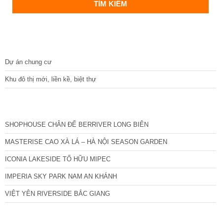
DỰ ÁN
Dự án chung cư
Khu đô thị mới, liền kề, biệt thự
CÁC DỰ ÁN MỚI NHẤT
SHOPHOUSE CHÂN ĐẾ BERRIVER LONG BIÊN
MASTERISE CAO XÀ LÁ – HÀ NỘI SEASON GARDEN
ICONIA LAKESIDE TỐ HỮU MIPEC
IMPERIA SKY PARK NAM AN KHÁNH
VIỆT YÊN RIVERSIDE BẮC GIANG
TIN NỔI BẬT